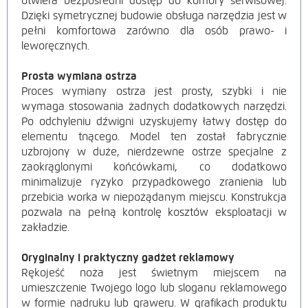
otwiera bezpośredni dostęp do komory serwisowej.
Dzięki symetrycznej budowie obsługa narzędzia jest w
pełni komfortowa zarówno dla osób prawo- i
leworęcznych.
Prosta wymiana ostrza
Proces wymiany ostrza jest prosty, szybki i nie
wymaga stosowania żadnych dodatkowych narzędzi.
Po odchyleniu dźwigni uzyskujemy łatwy dostęp do
elementu tnącego. Model ten został fabrycznie
uzbrojony w duże, nierdzewne ostrze specjalne z
zaokrąglonymi końcówkami, co dodatkowo
minimalizuje ryzyko przypadkowego zranienia lub
przebicia worka w niepożądanym miejscu. Konstrukcja
pozwala na pełną kontrolę kosztów eksploatacji w
zakładzie.
Oryginalny i praktyczny gadżet re
klam
owy
Rękojeść noża jest świetnym miejscem na
umieszczenie Twojego logo lub sloganu reklamowego
w formie nadruku lub graweru. W grafikach produktu