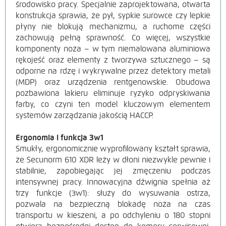
środowisko pracy. Specjalnie zaprojektowana, otwarta
konstrukcja sprawia, że pył, sypkie surowce czy lepkie
płyny nie blokują mechanizmu, a ruchome części
zachowują pełną sprawność. Co więcej, wszystkie
komponenty noża – w tym niemalowana aluminiowa
rękojeść oraz elementy z tworzywa sztucznego – są
odporne na rdzę i wykrywalne przez detektory metali
(MDP) oraz urządzenia rentgenowskie. Obudowa
pozbawiona lakieru eliminuje ryzyko odpryskiwania
farby, co czyni ten model kluczowym elementem
systemów zarządzania jakością HACCP.
Ergonomia i funkcja 3w1
Smukły, ergonomicznie wyprofilowany kształt sprawia,
że Secunorm 610 XDR leży w dłoni niezwykle pewnie i
stabilnie, zapobiegając jej zmęczeniu podczas
intensywnej pracy. Innowacyjna dźwignia spełnia aż
trzy funkcje (3w1): służy do wysuwania ostrza,
pozwala na bezpieczną blokadę noża na czas
transportu w kieszeni, a po odchyleniu o 180 stopni