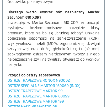
środowisku przemysłowym
Dlaczego warto wybrać nóż bezpieczny Martor
Secunorm 610 XDR?
Inwestując w Martor Secunorm 610 XDR na ronox.pl,
zyskujesz bezkompromisowe narzędzie klasy
premium, które nie boi się „brudnej roboty”. Unikalne
połączenie odporności na zanieczyszczenia (XDR),
wykrywalności metali (MDP), ergonomicznej dźwigni
szczypcowej oraz dużej głębokości cięcia (32 mm)
zaokrąglonym ostrzem nierdzewnym tworzy z niego
najbezpieczniejszy i najtrwalszy otwieracz do worków
na rynku.
Przejdź do ostrzy zapasowych
OSTRZE TRAPEZOWE RONOX N90002
OSTRZE SPECJALNE MARTOR 160060 [INOX]
OSTRZE TRAPEZOWE MARTOR 99
OSTRZE TRAPEZOWE MARTOR 60099
OSTRZE TRAPEZOWE MARTOR 199
OSTRZE HAKOWE MARTOR 98