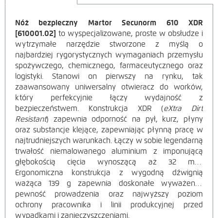
Nóż bezpieczny Martor Secunorm 610 XDR
OPIS
[610001.02]
to wyspecjalizowane, proste w obsłudze i
wytrzymałe narzędzie stworzone z myślą o
PRODUKTU
najbardziej rygorystycznych wymaganiach przemysłu
spożywczego, chemicznego, farmaceutycznego oraz
logistyki. Stanowi on pierwszy na rynku, tak
zaawansowany uniwersalny otwieracz do worków,
który perfekcyjnie łączy wydajność z
bezpieczeństwem. Konstrukcja XDR (
eXtra Dirt
Resistant
) zapewnia odporność na pył, kurz, płyny
oraz substancje klejące, zapewniając płynną pracę w
najtrudniejszych warunkach. Łączy w sobie legendarną
trwałość niemalowanego aluminium z imponującą
głębokością cięcia wynoszącą aż
32 mm.
Ergonomiczna konstrukcja z wygodną dźwignią
ważąca
139 g zapewnia doskonałe wyważenie,
pewność prowadzenia oraz najwyższy poziom
ochrony pracownika i linii produkcyjnej przed
wypadkami i zanieczyszczeniami.