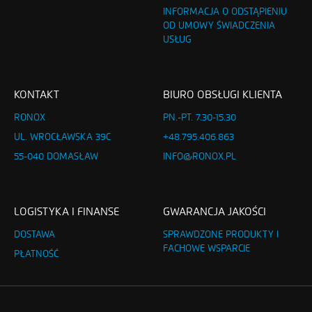
INFORMACJA O ODSTĄPIENIU
OD UMOWY ŚWIADCZENIA
USŁUG
KONTAKT
BIURO OBSŁUGI KLIENTA
RONOX
PN.-PT. 7.30-15.30
UL. WROCŁAWSKA 39C
+48.795.406.863
55-040 DOMASŁAW
INFO@RONOX.PL
LOGISTYKA I FINANSE
GWARANCJA JAKOŚCI
DOSTAWA
SPRAWDZONE PRODUKTY I
FACHOWE WSPARCIE
PŁATNOŚĆ