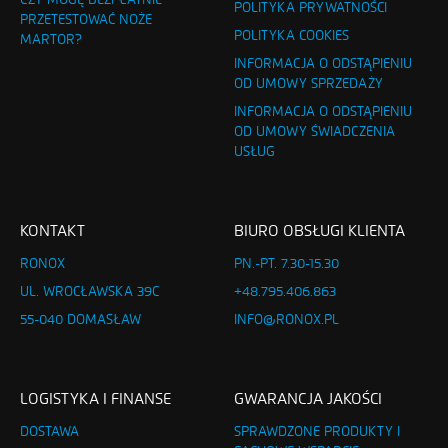
POLITYKA PRYWATNOŚCI
PRZETESTOWAĆ NOŻE
POLITYKA COOKIES
MARTOR?
INFORMACJA O ODSTĄPIENIU
OD UMOWY SPRZEDAŻY
INFORMACJA O ODSTĄPIENIU
OD UMOWY ŚWIADCZENIA
USŁUG
KONTAKT
BIURO OBSŁUGI KLIENTA
RONOX
PN.-PT. 7.30-15.30
UL. WROCŁAWSKA 39C
+48.795.406.863
55-040 DOMASŁAW
INFO@RONOX.PL
LOGISTYKA I FINANSE
GWARANCJA JAKOŚCI
DOSTAWA
SPRAWDZONE PRODUKTY I