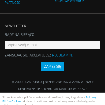
FACHOWE WSPARCIE
PŁATNOŚĆ
NEWSLETTER
BĄDŹ NA BIEŻĄCO!
ZAPISUJĄC SIĘ, AKCEPTUJESZ
REGULAMIN
.
ZAPISZ SIĘ
© 2000-2026 RONOX | BEZPIECZNE ROZWIĄZANIA TNĄCE
GENERALNY DYSTRYBUTOR MARTOR W POLSCE
Strona korzysta z plików cookies w celu realizacji usług i zgodnie z
Polityką
Plików Cookies.
Możesz określić warunki przechowywania lub dostępu do