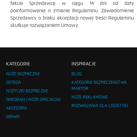
fakcie Sprzedawcę w ciągu 14 dni od daty
poinformowania o zmianie Regulaminu. Zawiadomienie
Sprzedawcy o braku akceptacji nowej treści Regulaminu
skutkuje rozwiązaniem Umowy.
KATEGORIE
INSPIRACJE
NOŻE BEZPIECZNE
BLOG
OSTRZA
KATEGORIE BEZPIECZEŃSTWA
MARTOR
NOŻYCZKI BEZPIECZNE
NOŻE REKLAMOWE
SKROBAKI I NOŻE SPECJALNE
ROZWIĄZANIA DLA LOGISTYKI
AKCESORIA
SERWIS