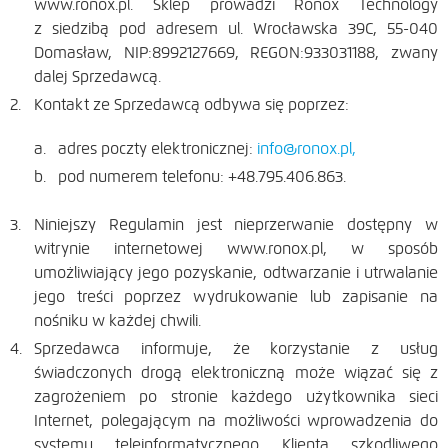
www.ronox.pl. Sklep prowadzi Ronox Technology
z siedzibą pod adresem ul. Wrocławska 39C, 55-040
Domasław, NIP:8992127669, REGON:933031188, zwany
dalej Sprzedawcą.
Kontakt ze Sprzedawcą odbywa się poprzez:
adres poczty elektronicznej:
info@ronox.pl,
pod numerem telefonu: +48.795.406.863.
Niniejszy Regulamin jest nieprzerwanie dostępny w
witrynie internetowej www.ronox.pl, w sposób
umożliwiający jego pozyskanie, odtwarzanie i utrwalanie
jego treści poprzez wydrukowanie lub zapisanie na
nośniku w każdej chwili.
Sprzedawca informuje, że korzystanie z usług
świadczonych drogą elektroniczną może wiązać się z
zagrożeniem po stronie każdego użytkownika sieci
Internet, polegającym na możliwości wprowadzenia do
systemu teleinformatycznego Klienta szkodliwego