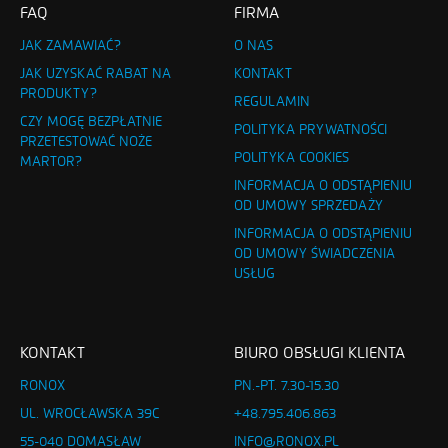
FAQ
FIRMA
JAK ZAMAWIAĆ?
O NAS
JAK UZYSKAĆ RABAT NA
KONTAKT
PRODUKTY?
REGULAMIN
CZY MOGĘ BEZPŁATNIE
POLITYKA PRYWATNOŚCI
PRZETESTOWAĆ NOŻE
POLITYKA COOKIES
MARTOR?
INFORMACJA O ODSTĄPIENIU
OD UMOWY SPRZEDAŻY
INFORMACJA O ODSTĄPIENIU
OD UMOWY ŚWIADCZENIA
USŁUG
KONTAKT
BIURO OBSŁUGI KLIENTA
RONOX
PN.-PT. 7.30-15.30
UL. WROCŁAWSKA 39C
+48.795.406.863
55-040 DOMASŁAW
INFO@RONOX.PL