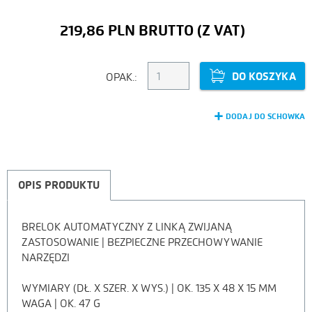
219,86 PLN
DO KOSZYKA
OPAK.:
DODAJ DO SCHOWKA
OPIS PRODUKTU
BRELOK AUTOMATYCZNY Z LINKĄ ZWIJANĄ
OPIS
ZASTOSOWANIE | BEZPIECZNE PRZECHOWYWANIE
NARZĘDZI
PRODUKTU
WYMIARY (DŁ. X SZER. X WYS.) | OK. 135 X 48 X 15 MM
WAGA | OK. 47 G