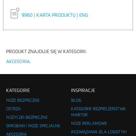
9960 | KARTA PRODUKTU | ENG
PRODUKT ZNAJDUJE SIĘ W KATEGORII:
AKCESORIA
KATEGORIE
INSPIRACJE
NOŻE BEZPIECZNE
BLOG
OSTRZA
KATEGORIE BEZPIECZEŃSTWA
MARTOR
NOŻYCZKI BEZPIECZNE
NOŻE REKLAMOWE
SKROBAKI I NOŻE SPECJALNE
ROZWIĄZANIA DLA LOGISTYKI
AKCESORIA