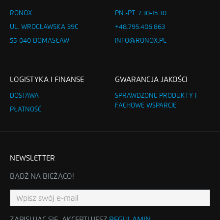
RONOX
PN.-PT. 7.30-15.30
UL. WROCŁAWSKA 39C
+48.795.406.863
55-040 DOMASŁAW
INFO@RONOX.PL
LOGISTYKA I FINANSE
GWARANCJA JAKOŚCI
DOSTAWA
SPRAWDZONE PRODUKTY I
FACHOWE WSPARCIE
PŁATNOŚĆ
NEWSLETTER
BĄDŹ NA BIEŻĄCO!
ZAPISUJĄC SIĘ, AKCEPTUJESZ
REGULAMIN
.