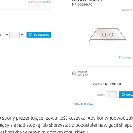
o strony prezentującej zawartość koszyka. Aby kontynuować za
ujący się nad stopką lub skorzystać z pozostałej nawigacji sklepu
u koszyka w prawym górnym rogu sklepu: