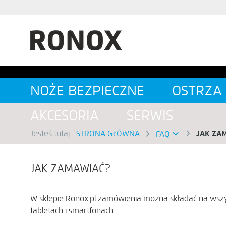
SZUKAJ
NOŻE BEZPIECZNE
OSTRZA
AKCESORIA
SERWIS
Jesteś tutaj:
STRONA GŁÓWNA
JAK ZA
FAQ
JAK ZAMAWIAĆ?
W sklepie Ronox.pl zamówienia można składać na wszys
tabletach i smartfonach.