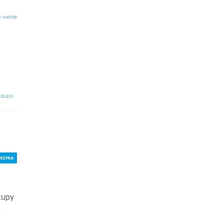
kupy
.