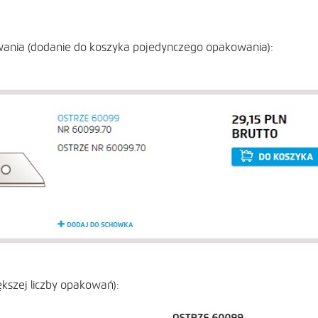
ania (
dodanie do koszyka pojedynczego opakowania
):
ększej liczby opakowań):