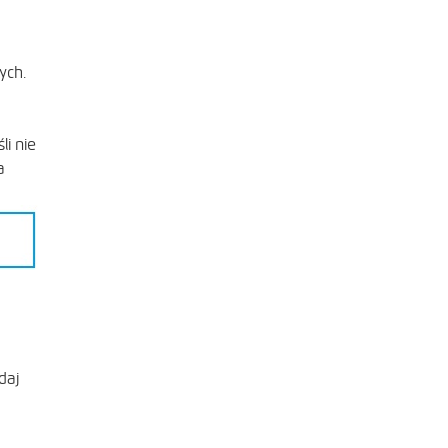
ych.
li nie
a
daj