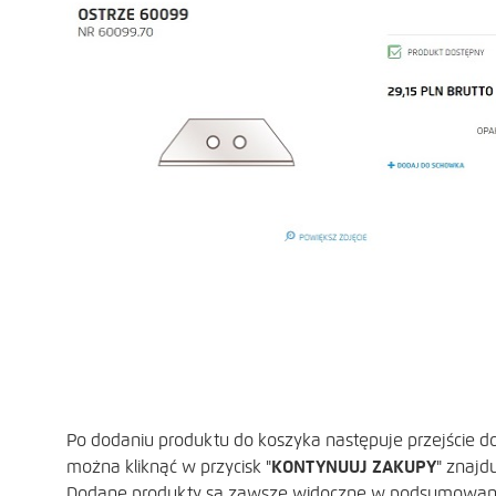
Po dodaniu produktu do koszyka następuje przejście d
można kliknąć w przycisk "
KONTYNUUJ ZAKUPY
" znajd
Dodane produkty są zawsze widoczne w podsumowani