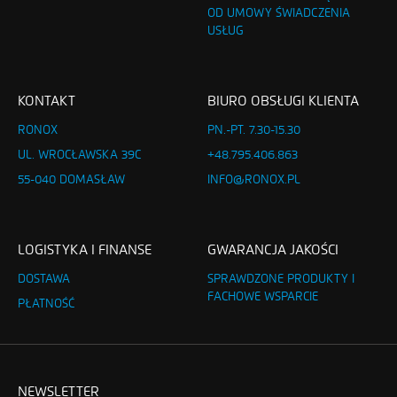
OD UMOWY ŚWIADCZENIA
USŁUG
KONTAKT
BIURO OBSŁUGI KLIENTA
RONOX
PN.-PT. 7.30-15.30
UL. WROCŁAWSKA 39C
+48.795.406.863
55-040 DOMASŁAW
INFO@RONOX.PL
LOGISTYKA I FINANSE
GWARANCJA JAKOŚCI
DOSTAWA
SPRAWDZONE PRODUKTY I
FACHOWE WSPARCIE
PŁATNOŚĆ
NEWSLETTER