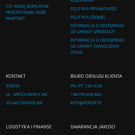
REGULAMIN
CZY MOGĘ BEZPŁATNIE
POLITYKA PRYWATNOŚCI
PRZETESTOWAĆ NOŻE
POLITYKA COOKIES
MARTOR?
INFORMACJA O ODSTĄPIENIU
OD UMOWY SPRZEDAŻY
INFORMACJA O ODSTĄPIENIU
OD UMOWY ŚWIADCZENIA
USŁUG
KONTAKT
BIURO OBSŁUGI KLIENTA
RONOX
PN.-PT. 7.30-15.30
UL. WROCŁAWSKA 39C
+48.795.406.863
55-040 DOMASŁAW
INFO@RONOX.PL
LOGISTYKA I FINANSE
GWARANCJA JAKOŚCI