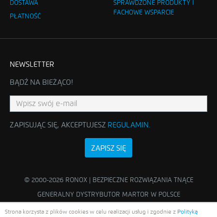
DOSTAWA
SPRAWDZONE PRODUKTY I
FACHOWE WSPARCIE
PŁATNOŚĆ
NEWSLETTER
BĄDŹ NA BIEŻĄCO!
ZAPISUJĄC SIĘ, AKCEPTUJESZ
REGULAMIN
.
ZAPISZ SIĘ
© 2000-2026 RONOX | BEZPIECZNE ROZWIĄZANIA TNĄCE
GENERALNY DYSTRYBUTOR MARTOR W POLSCE
Strona korzysta z plików cookies w celu realizacji usług i zgodnie z
Polityką