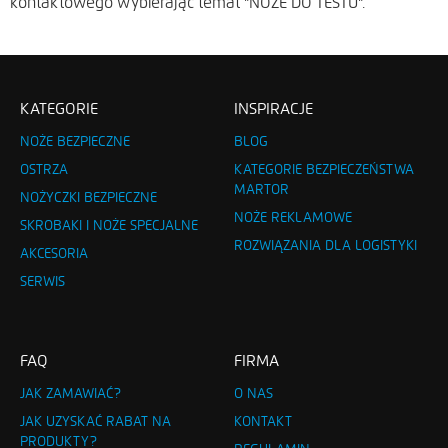
kontaktowego wybierając temat "NOŻE DO TESTU".
KATEGORIE
INSPIRACJE
NOŻE BEZPIECZNE
BLOG
OSTRZA
KATEGORIE BEZPIECZEŃSTWA
MARTOR
NOŻYCZKI BEZPIECZNE
NOŻE REKLAMOWE
SKROBAKI I NOŻE SPECJALNE
ROZWIĄZANIA DLA LOGISTYKI
AKCESORIA
SERWIS
FAQ
FIRMA
JAK ZAMAWIAĆ?
O NAS
JAK UZYSKAĆ RABAT NA
KONTAKT
PRODUKTY?