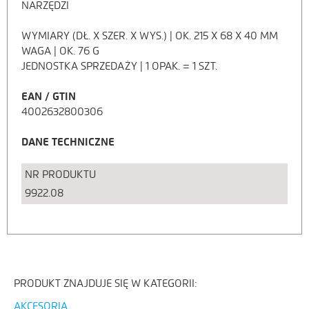
NARZĘDZI
PRODUKTU
WYMIARY (DŁ. X SZER. X WYS.) | OK. 215 X 68 X 40 MM
WAGA | OK. 76 G
JEDNOSTKA SPRZEDAŻY | 1 OPAK. = 1 SZT.
EAN / GTIN
4002632800306
DANE TECHNICZNE
NR PRODUKTU
9922.08
PRODUKT ZNAJDUJE SIĘ W KATEGORII:
AKCESORIA