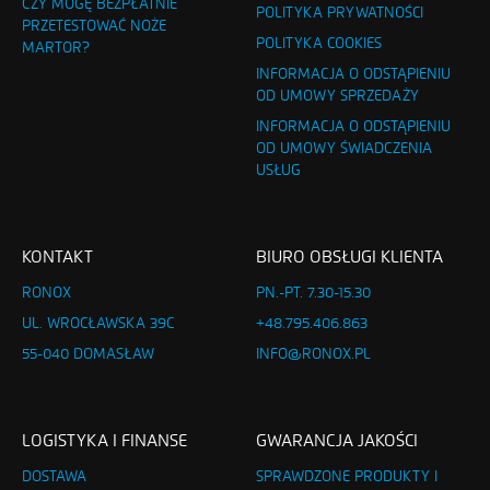
CZY MOGĘ BEZPŁATNIE
POLITYKA PRYWATNOŚCI
PRZETESTOWAĆ NOŻE
POLITYKA COOKIES
MARTOR?
INFORMACJA O ODSTĄPIENIU
OD UMOWY SPRZEDAŻY
INFORMACJA O ODSTĄPIENIU
OD UMOWY ŚWIADCZENIA
USŁUG
KONTAKT
BIURO OBSŁUGI KLIENTA
RONOX
PN.-PT. 7.30-15.30
UL. WROCŁAWSKA 39C
+48.795.406.863
55-040 DOMASŁAW
INFO@RONOX.PL
LOGISTYKA I FINANSE
GWARANCJA JAKOŚCI
DOSTAWA
SPRAWDZONE PRODUKTY I