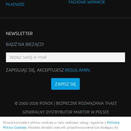
FACHOWE WSPARCIE
PŁATNOŚĆ
NEWSLETTER
BĄDŹ NA BIEŻĄCO!
ZAPISUJĄC SIĘ, AKCEPTUJESZ
REGULAMIN
.
ZAPISZ SIĘ
© 2000-2026 RONOX | BEZPIECZNE ROZWIĄZANIA TNĄCE
GENERALNY DYSTRYBUTOR MARTOR W POLSCE
Strona korzysta z plików cookies w celu realizacji usług i zgodnie z
Polityką
Plików Cookies.
Możesz określić warunki przechowywania lub dostępu do