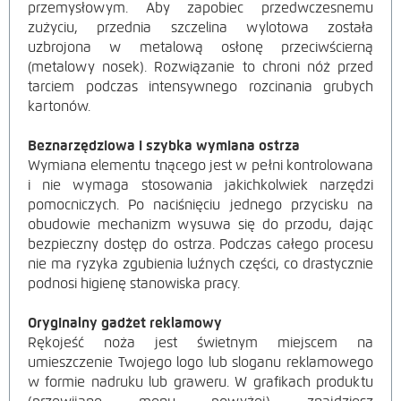
przemysłowym. Aby zapobiec przedwczesnemu
zużyciu, przednia szczelina wylotowa została
uzbrojona w metalową osłonę przeciwścierną
(metalowy nosek). Rozwiązanie to chroni nóż przed
tarciem podczas intensywnego rozcinania grubych
kartonów.
Beznarzędziowa i szybka wymiana ostrza
Wymiana elementu tnącego jest w pełni kontrolowana
i nie wymaga stosowania jakichkolwiek narzędzi
pomocniczych. Po naciśnięciu jednego przycisku na
obudowie mechanizm wysuwa się do przodu, dając
bezpieczny dostęp do ostrza. Podczas całego procesu
nie ma ryzyka zgubienia luźnych części, co drastycznie
podnosi higienę stanowiska pracy.
Oryginalny gadżet re
klam
owy
Rękojeść noża jest świetnym miejscem na
umieszczenie Twojego logo lub sloganu reklamowego
w formie nadruku lub graweru. W grafikach produktu