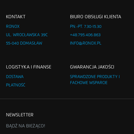
KONTAKT
BIURO OBSŁUGI KLIENTA
RONOX
PN.-PT. 7.30-15.30
UL. WROCŁAWSKA 39C
+48.795.406.863
55-040 DOMASŁAW
INFO@RONOX.PL
LOGISTYKA I FINANSE
GWARANCJA JAKOŚCI
DOSTAWA
SPRAWDZONE PRODUKTY I
FACHOWE WSPARCIE
PŁATNOŚĆ
NEWSLETTER
BĄDŹ NA BIEŻĄCO!