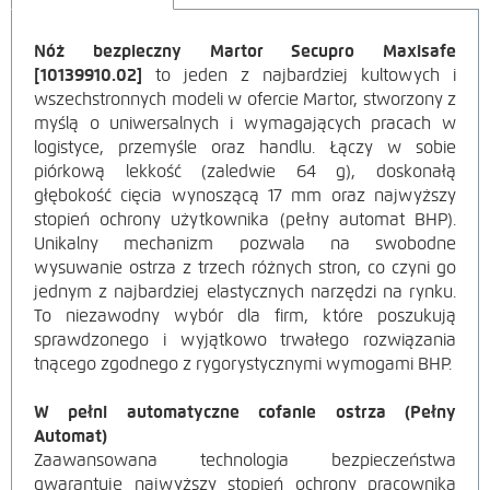
Nóż bezpieczny Martor Secupro Maxisafe
OPIS
[10139910.02]
to jeden z najbardziej kultowych i
wszechstronnych modeli w ofercie Martor, stworzony z
PRODUKTU
myślą o uniwersalnych i wymagających pracach w
logistyce, przemyśle oraz handlu. Łączy w sobie
piórkową lekkość (zaledwie
64 g), doskonałą
głębokość cięcia wynoszącą
17 mm oraz najwyższy
stopień ochrony użytkownika (pełny automat BHP).
Unikalny mechanizm pozwala na swobodne
wysuwanie ostrza z trzech różnych stron, co czyni go
jednym z najbardziej elastycznych narzędzi na rynku.
To niezawodny wybór dla firm, które poszukują
sprawdzonego i wyjątkowo trwałego rozwiązania
tnącego zgodnego z rygorystycznymi wymogami BHP.
W pełni automatyczne cofanie ostrza (Pełny
Automat)
Zaawansowana technologia bezpieczeństwa
gwarantuje najwyższy stopień ochrony pracownika