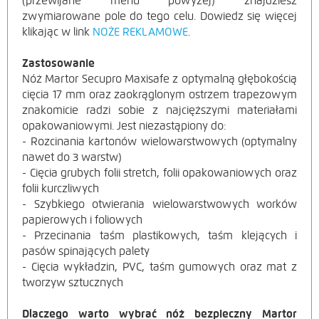
(przewijane menu powyżej) znajdziesz
zwymiarowane pole do tego celu. Dowiedz się więcej
klikając w link
NOŻE REKLAMOWE
.
Zastosowanie
Nóż Martor Secupro Maxisafe z optymalną głębokością
cięcia
17 mm
oraz zaokrąglonym ostrzem trapezowym
znakomicie radzi sobie z najcięższymi materiałami
opakowaniowymi. Jest niezastąpiony do:
- Rozcinania kartonów wielowarstwowych (optymalny
nawet do 3 warstw)
- Cięcia grubych folii stretch, folii opakowaniowych oraz
folii kurczliwych
- Szybkiego otwierania wielowarstwowych worków
papierowych i foliowych
- Przecinania taśm plastikowych, taśm klejących i
pasów spinających palety
- Cięcia wykładzin, PVC, taśm gumowych oraz mat z
tworzyw sztucznych
Dlaczego warto wybrać nóż bezpieczny Martor