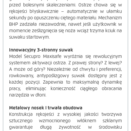
przed bolesnymi skaleczeniami. Ostrze chowa się w
rękojeści błyskawicznie – automatycznie w ułamku
sekundy po opuszczeniu ciętego materiału. Mechanizm
BHP zadziała niezawodnie, nawet jeśli użytkownik w
momencie ześlizgnięcia się noża wciąż trzyma kciuk na
suwaku startowym.
Innowacyjny 3-stronny suwak
Model Secupro Maxisafe wyróżnia się rewolucyjnym
systemem aktywacji ostrza. Z prawej strony? Z lewej?
A może od góry? Niezależnie od chwytu i preferencji,
rowkowany, antypoślizgowy suwak dostępny jest z
każdej pozycji. Zapewnia to maksymalną dynamikę
pracy, eliminując konieczność ciągłego obracania
narzędzia w dłoni.
Metalowy nosek i trwała obudowa
Konstrukcja rękojeści z wysokiej jakości tworzywa
sztucznego wzmocnionego włóknem szklanym
gwarantuje długą żywotność w środowisku