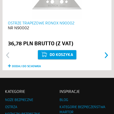
OSTRZE TRAPEZOWE RONOX N90002
N90002
36,78 PLN
DO KOSZYKA
Previous
Next
DODAJ DO SCHOWKA
KATEGORIE
INSPIRACJE
NOŻE BEZPIECZNE
BLOG
OSTRZA
KATEGORIE BEZPIECZEŃSTWA
MARTOR