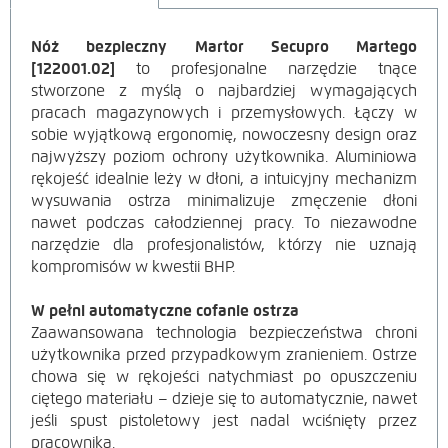
Nóż bezpieczny Martor Secupro Martego
OPIS
[122001.02]
to profesjonalne narzędzie tnące
stworzone z myślą o najbardziej wymagających
PRODUKTU
pracach magazynowych i przemysłowych. Łączy w
sobie wyjątkową ergonomię, nowoczesny design oraz
najwyższy poziom ochrony użytkownika. Aluminiowa
rękojeść idealnie leży w dłoni, a intuicyjny mechanizm
wysuwania ostrza minimalizuje zmęczenie dłoni
nawet podczas całodziennej pracy. To niezawodne
narzędzie dla profesjonalistów, którzy nie uznają
kompromisów w kwestii BHP.
W pełni automatyczne cofanie ostrza
Zaawansowana technologia bezpieczeństwa chroni
użytkownika przed przypadkowym zranieniem. Ostrze
chowa się w rękojeści natychmiast po opuszczeniu
ciętego materiału – dzieje się to automatycznie, nawet
jeśli spust pistoletowy jest nadal wciśnięty przez
pracownika.