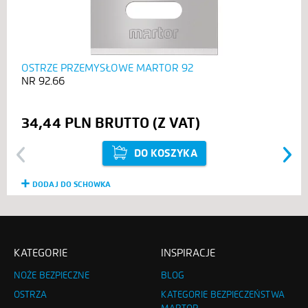
OSTRZE PRZEMYSŁOWE MARTOR 92
92.66
34,44 PLN
DO KOSZYKA
Previous
Next
DODAJ DO SCHOWKA
KATEGORIE
INSPIRACJE
NOŻE BEZPIECZNE
BLOG
OSTRZA
KATEGORIE BEZPIECZEŃSTWA