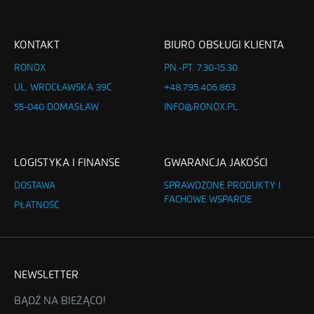
KONTAKT
BIURO OBSŁUGI KLIENTA
RONOX
PN.-PT. 7.30-15.30
UL. WROCŁAWSKA 39C
+48.795.406.863
55-040 DOMASŁAW
INFO@RONOX.PL
LOGISTYKA I FINANSE
GWARANCJA JAKOŚCI
DOSTAWA
SPRAWDZONE PRODUKTY I
FACHOWE WSPARCIE
PŁATNOŚĆ
NEWSLETTER
BĄDŹ NA BIEŻĄCO!