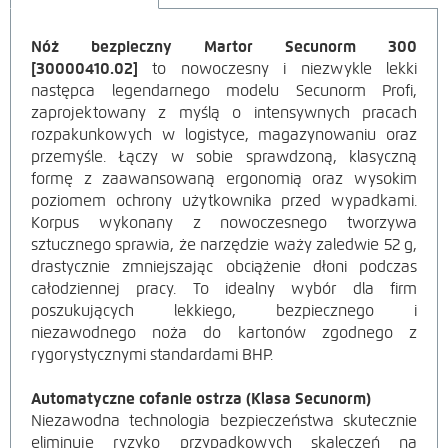
Nóż bezpieczny Martor Secunorm 300
OPIS
[30000410.02]
to nowoczesny i niezwykle lekki
następca legendarnego modelu Secunorm Profi,
PRODUKTU
zaprojektowany z myślą o intensywnych pracach
rozpakunkowych w logistyce, magazynowaniu oraz
przemyśle. Łączy w sobie sprawdzoną, klasyczną
formę z zaawansowaną ergonomią oraz wysokim
poziomem ochrony użytkownika przed wypadkami.
Korpus wykonany z nowoczesnego tworzywa
sztucznego sprawia, że narzędzie waży zaledwie 52 g,
drastycznie zmniejszając obciążenie dłoni podczas
całodziennej pracy. To idealny wybór dla firm
poszukujących lekkiego, bezpiecznego i
niezawodnego noża do kartonów zgodnego z
rygorystycznymi standardami BHP.
Automatyczne cofanie ostrza (Klasa Secunorm)
Niezawodna technologia bezpieczeństwa skutecznie
eliminuje ryzyko przypadkowych skaleczeń na