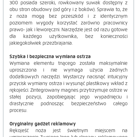
300 posiada szeroki, rowkowany suwak dostępny z
obu stron obudowy (od góry i z boków). Sprawia to, że
z noża mogą bez przeszkód i z identycznym
poziomem wygody korzystać zarówno pracownicy
prawo- jak i leworęczni. Narzędzie jest od razu gotowe
dla każdego użytkownika, bez konieczności
jakiegokolwiek przezbrajania.
Szybka i bezpieczna wymiana ostrza
Wymiana elementu tnącego została maksymalnie
uproszczona i nie wymaga użycia żadnych
dodatkowych narzędzi. Wystarczy nacisnąć intuicyjny
przycisk wymiany ostrza i wysunąć plastikowy wkład z
rękojeści. Zintegrowany magnes przytrzymuje ostrze w
stałej pozycji, zapobiegając jego wypadnięciu i
drastycznie podnosząc bezpieczeństwo całego
procesu.
Oryginalny gadżet re
klam
owy
Rękojeść noża jest świetnym miejscem na