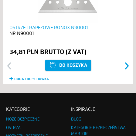
OSTRZE TRAPEZOWE RONOX N90001
N90001
34,81 PLN
DO KOSZYKA
Previous
Next
DODAJ DO SCHOWKA
KATEGORIE
INSPIRACJE
NOŻE BEZPIECZNE
BLOG
OSTRZA
KATEGORIE BEZPIECZEŃSTWA
MARTOR