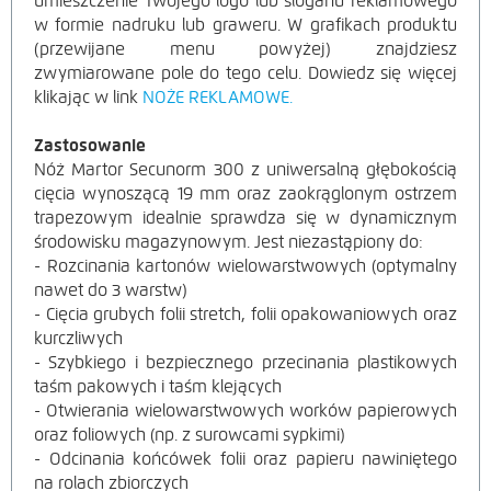
umieszczenie Twojego logo lub sloganu reklamowego
w formie nadruku lub graweru. W grafikach produktu
(przewijane menu powyżej) znajdziesz
zwymiarowane pole do tego celu. Dowiedz się więcej
klikając w link
NOŻE REKLAMOWE.
Zastosowanie
Nóż Martor Secunorm 300 z uniwersalną głębokością
cięcia wynoszącą 19 mm oraz zaokrąglonym ostrzem
trapezowym idealnie sprawdza się w dynamicznym
środowisku magazynowym. Jest niezastąpiony do:
- Rozcinania kartonów wielowarstwowych (optymalny
nawet do 3 warstw)
- Cięcia grubych folii stretch, folii opakowaniowych oraz
kurczliwych
- Szybkiego i bezpiecznego przecinania plastikowych
taśm pakowych i taśm klejących
- Otwierania wielowarstwowych worków papierowych
oraz foliowych (np. z surowcami sypkimi)
- Odcinania końcówek folii oraz papieru nawiniętego
na rolach zbiorczych