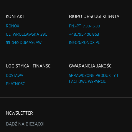
KONTAKT
BIURO OBSŁUGI KLIENTA
RONOX
PN.-PT. 7.30-15.30
UL. WROCŁAWSKA 39C
+48.795.406.863
55-040 DOMASŁAW
INFO@RONOX.PL
LOGISTYKA I FINANSE
GWARANCJA JAKOŚCI
DOSTAWA
SPRAWDZONE PRODUKTY I
FACHOWE WSPARCIE
PŁATNOŚĆ
NEWSLETTER
BĄDŹ NA BIEŻĄCO!