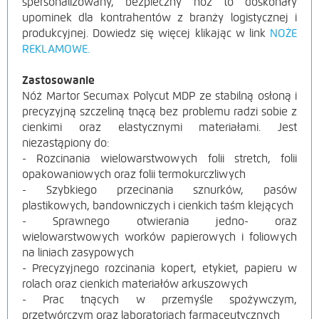
spersonalizowany, bezpieczny nóż to doskonały
upominek dla kontrahentów z branży logistycznej i
produkcyjnej. Dowiedz się więcej klikając w link
NOŻE
REKLAMOWE.
Zastosowanie
Nóż Martor Secumax Polycut MDP ze stabilną osłoną i
precyzyjną szczeliną tnącą bez problemu radzi sobie z
cienkimi oraz elastycznymi materiałami. Jest
niezastąpiony do:
- Rozcinania wielowarstwowych folii stretch, folii
opakowaniowych oraz folii termokurczliwych
- Szybkiego przecinania sznurków, pasów
plastikowych, bandowniczych i cienkich taśm klejących
- Sprawnego otwierania jedno- oraz
wielowarstwowych worków papierowych i foliowych
na liniach zasypowych
- Precyzyjnego rozcinania kopert, etykiet, papieru w
rolach oraz cienkich materiałów arkuszowych
- Prac tnących w przemyśle spożywczym,
przetwórczym oraz laboratoriach farmaceutycznych