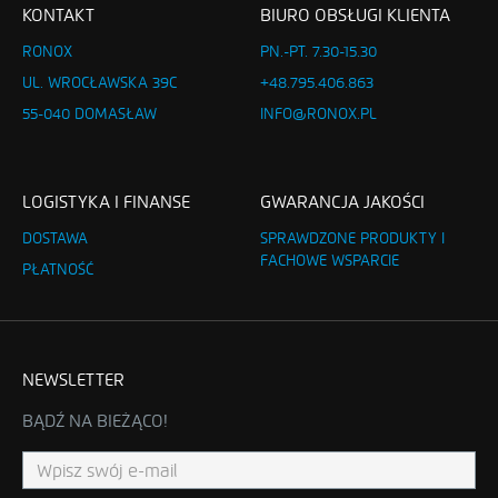
KONTAKT
BIURO OBSŁUGI KLIENTA
RONOX
PN.-PT. 7.30-15.30
UL. WROCŁAWSKA 39C
+48.795.406.863
55-040 DOMASŁAW
INFO@RONOX.PL
LOGISTYKA I FINANSE
GWARANCJA JAKOŚCI
DOSTAWA
SPRAWDZONE PRODUKTY I
FACHOWE WSPARCIE
PŁATNOŚĆ
NEWSLETTER
BĄDŹ NA BIEŻĄCO!