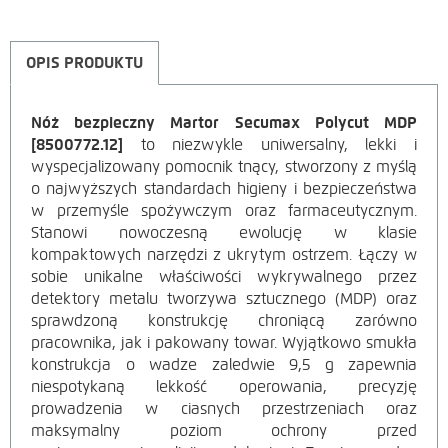
OPIS PRODUKTU
Nóż bezpieczny Martor Secumax Polycut MDP
OPIS
[8500772.12]
to niezwykle uniwersalny, lekki i
wyspecjalizowany pomocnik tnący, stworzony z myślą
PRODUKTU
o najwyższych standardach higieny i bezpieczeństwa
w przemyśle spożywczym oraz farmaceutycznym.
Stanowi nowoczesną ewolucję w klasie
kompaktowych narzędzi z ukrytym ostrzem. Łączy w
sobie unikalne właściwości wykrywalnego przez
detektory metalu tworzywa sztucznego (MDP) oraz
sprawdzoną konstrukcję chroniącą zarówno
pracownika, jak i pakowany towar. Wyjątkowo smukła
konstrukcja o wadze zaledwie 9,5 g zapewnia
niespotykaną lekkość operowania, precyzję
prowadzenia w ciasnych przestrzeniach oraz
maksymalny poziom ochrony przed