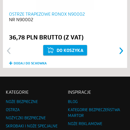
OSTRZE TRAPEZOWE RONOX N90002
N90002
36,78 PLN
DO KOSZYKA
Previous
Next
DODAJ DO SCHOWKA
KATEGORIE
INSPIRACJE
NOŻE BEZPIECZNE
BLOG
OSTRZA
KATEGORIE BEZPIECZEŃSTWA
MARTOR
NOŻYCZKI BEZPIECZNE
NOŻE REKLAMOWE
SKROBAKI I NOŻE SPECJALNE