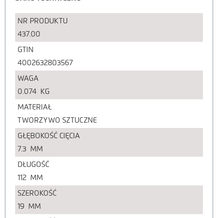
NR PRODUKTU
437.00
GTIN
4002632803567
WAGA
0.074
KG
MATERIAŁ
TWORZYWO SZTUCZNE
GŁĘBOKOŚĆ CIĘCIA
7.3
MM
DŁUGOŚĆ
112
MM
SZEROKOŚĆ
19
MM