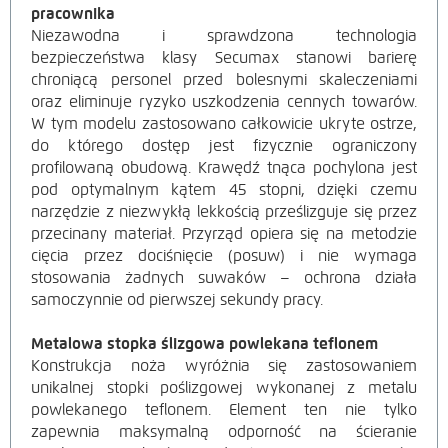
pracownika
Niezawodna i sprawdzona technologia
bezpieczeństwa klasy Secumax stanowi barierę
chroniącą personel przed bolesnymi skaleczeniami
oraz eliminuje ryzyko uszkodzenia cennych towarów.
W tym modelu zastosowano całkowicie ukryte ostrze,
do którego dostęp jest fizycznie ograniczony
profilowaną obudową. Krawędź tnąca pochylona jest
pod optymalnym kątem 45 stopni, dzięki czemu
narzędzie z niezwykłą lekkością prześlizguje się przez
przecinany materiał. Przyrząd opiera się na metodzie
cięcia przez dociśnięcie (posuw) i nie wymaga
stosowania żadnych suwaków – ochrona działa
samoczynnie od pierwszej sekundy pracy.
Metalowa stopka ślizgowa powlekana teflonem
Konstrukcja noża wyróżnia się zastosowaniem
unikalnej stopki poślizgowej wykonanej z metalu
powlekanego teflonem. Element ten nie tylko
zapewnia maksymalną odporność na ścieranie