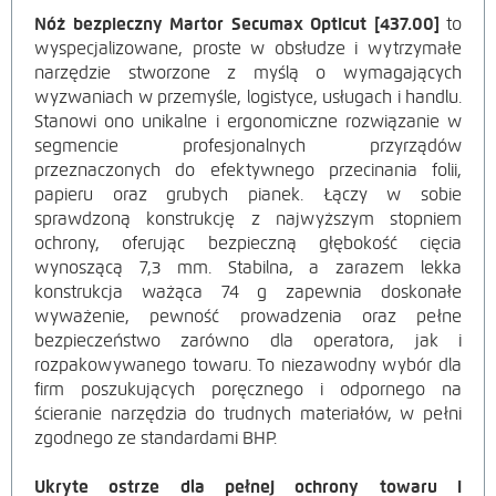
Nóż bezpieczny Martor Secumax Opticut [437.00]
to
OPIS
wyspecjalizowane, proste w obsłudze i wytrzymałe
narzędzie stworzone z myślą o wymagających
PRODUKTU
wyzwaniach w przemyśle, logistyce, usługach i handlu.
Stanowi ono unikalne i ergonomiczne rozwiązanie w
segmencie profesjonalnych przyrządów
przeznaczonych do efektywnego przecinania folii,
papieru oraz grubych pianek. Łączy w sobie
sprawdzoną konstrukcję z najwyższym stopniem
ochrony, oferując bezpieczną głębokość cięcia
wynoszącą 7,3 mm. Stabilna, a zarazem lekka
konstrukcja ważąca 74 g zapewnia doskonałe
wyważenie, pewność prowadzenia oraz pełne
bezpieczeństwo zarówno dla operatora, jak i
rozpakowywanego towaru. To niezawodny wybór dla
firm poszukujących poręcznego i odpornego na
ścieranie narzędzia do trudnych materiałów, w pełni
zgodnego ze standardami BHP.
Ukryte ostrze dla pełnej ochrony towaru i