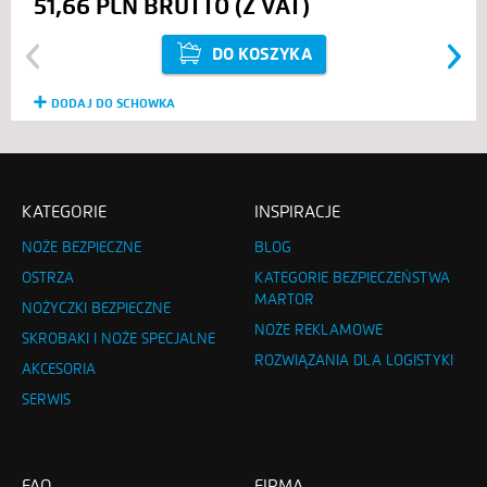
51,66 PLN
DO KOSZYKA
Previous
Next
DODAJ DO SCHOWKA
KATEGORIE
INSPIRACJE
NOŻE BEZPIECZNE
BLOG
OSTRZA
KATEGORIE BEZPIECZEŃSTWA
MARTOR
NOŻYCZKI BEZPIECZNE
NOŻE REKLAMOWE
SKROBAKI I NOŻE SPECJALNE
ROZWIĄZANIA DLA LOGISTYKI
AKCESORIA
SERWIS
FAQ
FIRMA