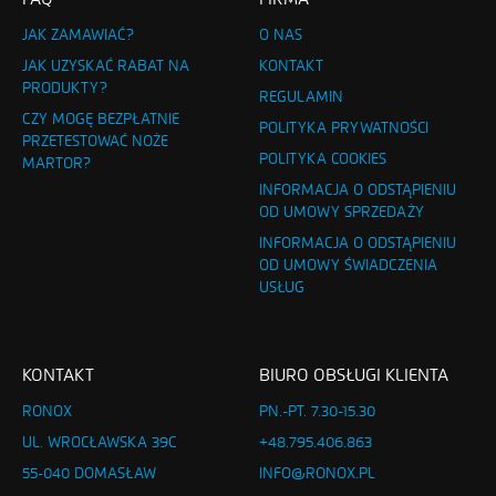
JAK ZAMAWIAĆ?
O NAS
JAK UZYSKAĆ RABAT NA
KONTAKT
PRODUKTY?
REGULAMIN
CZY MOGĘ BEZPŁATNIE
POLITYKA PRYWATNOŚCI
PRZETESTOWAĆ NOŻE
POLITYKA COOKIES
MARTOR?
INFORMACJA O ODSTĄPIENIU
OD UMOWY SPRZEDAŻY
INFORMACJA O ODSTĄPIENIU
OD UMOWY ŚWIADCZENIA
USŁUG
KONTAKT
BIURO OBSŁUGI KLIENTA
RONOX
PN.-PT. 7.30-15.30
UL. WROCŁAWSKA 39C
+48.795.406.863
55-040 DOMASŁAW
INFO@RONOX.PL