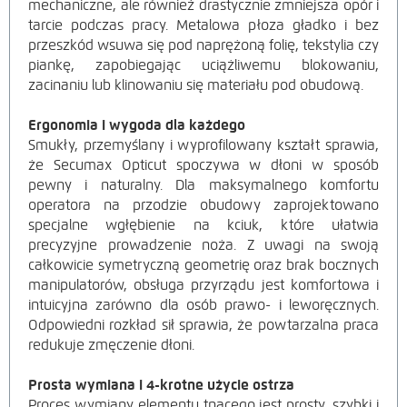
mechaniczne, ale również drastycznie zmniejsza opór i
tarcie podczas pracy. Metalowa płoza gładko i bez
przeszkód wsuwa się pod naprężoną folię, tekstylia czy
piankę, zapobiegając uciążliwemu blokowaniu,
zacinaniu lub klinowaniu się materiału pod obudową.
Ergonomia i wygoda dla każdego
Smukły, przemyślany i wyprofilowany kształt sprawia,
że Secumax Opticut spoczywa w dłoni w sposób
pewny i naturalny. Dla maksymalnego komfortu
operatora na przodzie obudowy zaprojektowano
specjalne wgłębienie na kciuk, które ułatwia
precyzyjne prowadzenie noża. Z uwagi na swoją
całkowicie symetryczną geometrię oraz brak bocznych
manipulatorów, obsługa przyrządu jest komfortowa i
intuicyjna zarówno dla osób prawo- i leworęcznych.
Odpowiedni rozkład sił sprawia, że powtarzalna praca
redukuje zmęczenie dłoni.
Prosta wymiana i 4-krotne użycie ostrza
Proces wymiany elementu tnącego jest prosty, szybki i