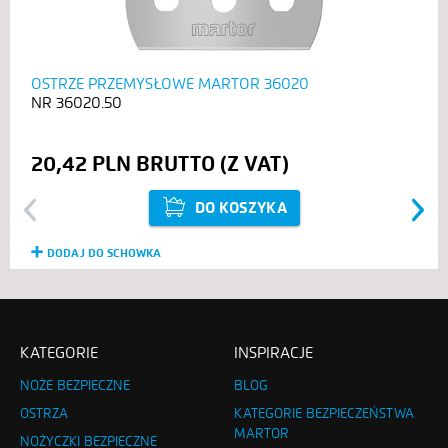
OSTRZE PRZEMYSŁOWE MARTOR 36020
36020.50
20,42 PLN
DO KOSZYKA
Previous
Next
DODAJ DO SCHOWKA
KATEGORIE
INSPIRACJE
NOŻE BEZPIECZNE
BLOG
OSTRZA
KATEGORIE BEZPIECZEŃSTWA
MARTOR
NOŻYCZKI BEZPIECZNE