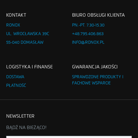
KONTAKT
BIURO OBSŁUGI KLIENTA
RONOX
PN.-PT. 7.30-15.30
UL. WROCŁAWSKA 39C
+48.795.406.863
55-040 DOMASŁAW
INFO@RONOX.PL
LOGISTYKA I FINANSE
GWARANCJA JAKOŚCI
DOSTAWA
SPRAWDZONE PRODUKTY I
FACHOWE WSPARCIE
PŁATNOŚĆ
NEWSLETTER
BĄDŹ NA BIEŻĄCO!