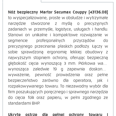
Nóż bezpieczny Martor Secumax Couppy [43136.08]
OPIS
to wyspecjalizowane, proste w obsłudze i wytrzymałe
narzędzie stworzone z myślą o precyzyjnych
PRODUKTU
zadaniach w przemyśle, logistyce, usługach i handlu.
Stanowi on unikalne i kompaktowe rozwiązanie w
segmencie profesjonalnych przyrządów do
precyzyjnego przecinania płaskich podłoży. Łączy w
sobie sprawdzoną ergonomię lekkiej obudowy z
najwyższym stopniem ochrony, oferując bezpieczną
głębokość cięcia wynoszącą
3 mm. Piórkowa waga
wynosząca zaledwie
19 g
zapewnia doskonałe
wyważenie, pewność prowadzenia oraz pełne
bezpieczeństwo zarówno dla operatora, jak i
rozpakowywanego towaru. To niezawodny wybór dla
firm poszukujących poręcznego i sprawnego narzędzia
do cięcia folii oraz papieru, w pełni zgodnego ze
standardami BHP.
Ukryte ostrze dla pełnej ochrony towaru i