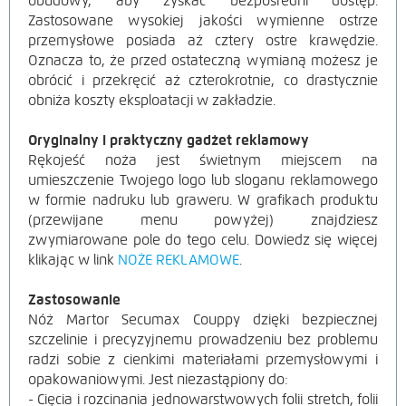
obudowy, aby zyskać bezpośredni dostęp.
Zastosowane wysokiej jakości wymienne ostrze
przemysłowe posiada aż cztery ostre krawędzie.
Oznacza to, że przed ostateczną wymianą możesz je
obrócić i przekręcić aż czterokrotnie, co drastycznie
obniża koszty eksploatacji w zakładzie.
Oryginalny i praktyczny gadżet reklamowy
Rękojeść noża jest świetnym miejscem na
umieszczenie Twojego logo lub sloganu reklamowego
w formie nadruku lub graweru. W grafikach produktu
(przewijane menu powyżej) znajdziesz
zwymiarowane pole do tego celu. Dowiedz się więcej
klikając w link
NOŻE REKLAMOWE
.
Zastosowanie
Nóż Martor Secumax Couppy dzięki bezpiecznej
szczelinie i precyzyjnemu prowadzeniu bez problemu
radzi sobie z cienkimi materiałami przemysłowymi i
opakowaniowymi. Jest niezastąpiony do:
- Cięcia i rozcinania jednowarstwowych folii stretch, folii