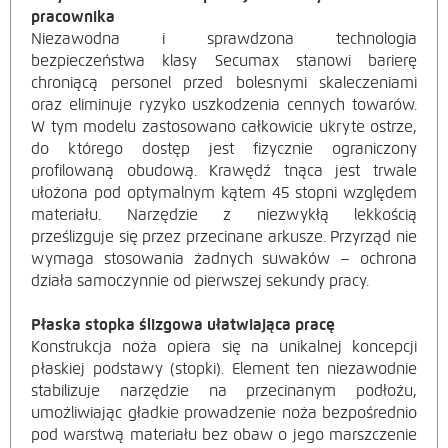
pracownika
Niezawodna i sprawdzona technologia
bezpieczeństwa klasy Secumax stanowi barierę
chroniącą personel przed bolesnymi skaleczeniami
oraz eliminuje ryzyko uszkodzenia cennych towarów.
W tym modelu zastosowano całkowicie ukryte ostrze,
do którego dostęp jest fizycznie ograniczony
profilowaną obudową. Krawędź tnąca jest trwale
ułożona pod optymalnym kątem 45 stopni względem
materiału. Narzędzie z niezwykłą lekkością
prześlizguje się przez przecinane arkusze. Przyrząd nie
wymaga stosowania żadnych suwaków – ochrona
działa samoczynnie od pierwszej sekundy pracy.
Płaska stopka ślizgowa ułatwiająca pracę
Konstrukcja noża opiera się na unikalnej koncepcji
płaskiej podstawy (stopki). Element ten niezawodnie
stabilizuje narzędzie na przecinanym podłożu,
umożliwiając gładkie prowadzenie noża bezpośrednio
pod warstwą materiału bez obaw o jego marszczenie