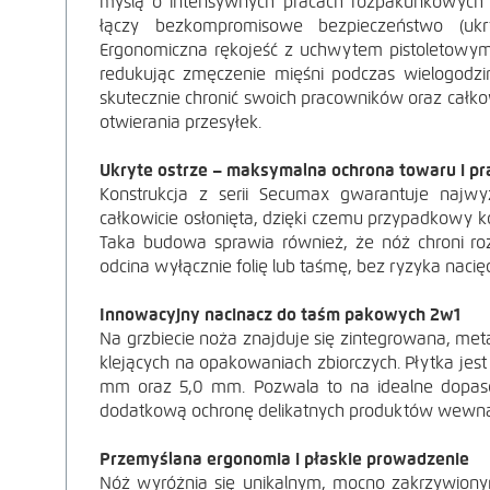
myślą o intensywnych pracach rozpakunkowych 
PRODUKTU
łączy bezkompromisowe bezpieczeństwo (uk
Ergonomiczna rękojeść z uchwytem pistoletowym i
POWIĘKSZ ZDJĘ
redukując zmęczenie mięśni podczas wielogodzi
skutecznie chronić swoich pracowników oraz cał
otwierania przesyłek.
Ukryte ostrze – maksymalna ochrona towaru i p
Konstrukcja z serii Secumax gwarantuje najwy
całkowicie osłonięta, dzięki czemu przypadkowy ko
Taka budowa sprawia również, że nóż chroni r
odcina wyłącznie folię lub taśmę, bez ryzyka nacię
Innowacyjny nacinacz do taśm pakowych 2w1
Na grzbiecie noża znajduje się zintegrowana, me
POWIĘKSZ ZDJĘ
klejących na opakowaniach zbiorczych. Płytka jest
mm oraz 5,0 mm. Pozwala to na idealne dopaso
dodatkową ochronę delikatnych produktów wewnątr
Przemyślana ergonomia i płaskie prowadzenie
Nóż wyróżnia się unikalnym, mocno zakrzywionym 