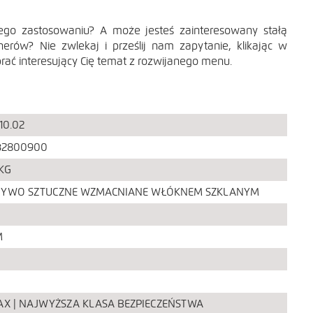
 jego zastosowaniu? A może jesteś zainteresowany stałą
nerów? Nie zwlekaj i prześlij nam zapytanie, klikając w
CIE
rać interesujący Cię temat z rozwijanego menu.
10.02
32800900
KG
YWO SZTUCZNE WZMACNIANE WŁÓKNEM SZKLANYM
M
CIE
X | NAJWYŻSZA KLASA BEZPIECZEŃSTWA