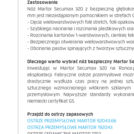
Zastosowanie
Nóż Martor Secumax 320 z bezpieczną głębokoś
mm jest niezastąpionym pomocnikiem w strefach Co
- Cięcia wielowarstwowych folii stretch, folii opak
- Szybkiego nacinania i rozcinania plastikowych o
- Rozcinania kartonów 1-warstwowych, cienkiej tek
- Bezpiecznego otwierania wielowarstwowych work
- Obcinania pasów spinających z tworzyw sztuczny
Dlaczego warto wybrać nóż bezpieczny Martor 
Inwestując w Martor Secumax 320 na Ronox.pl
POWIĘKSZ ZDJĘ
eksploatacji. Fabryczne ostrze przemysłowe możn
drastycznie wydłuża czas pracy na jednej sz
sztucznego wzmocnionego włóknem szklanym gw
przemysłowym. Najwyższe standardy wykonani
niemiecki certyfikat GS.
Przejdź do ostrzy zapasowych
OSTRZE PRZEMYSŁOWE MARTOR 92043.66
OSTRZA PRZEMYSŁOWE MARTOR 192043
OSTRZE CERAMICZNE MARTOR 1792