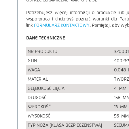
Potrzebujesz więcej informacji o produkcie lub
współpracą i chciałbyś poznać warunki dla Part
POWIĘKSZ ZDJĘ
link
FORMULARZ KONTAKTOWY
.
Pamiętaj, aby wyb
DANE TECHNICZNE
NR PRODUKTU
320001
GTIN
40026
WAGA
0.048
MATERIAŁ
TWORZ
GŁĘBOKOŚĆ CIĘCIA
4
MM
DŁUGOŚĆ
158
M
POWIĘKSZ ZDJĘ
SZEROKOŚĆ
13
MM
WYSOKOŚĆ
56
MM
TYP NOŻA [KLASA BEZPIECZEŃSTWA]
SECUMA