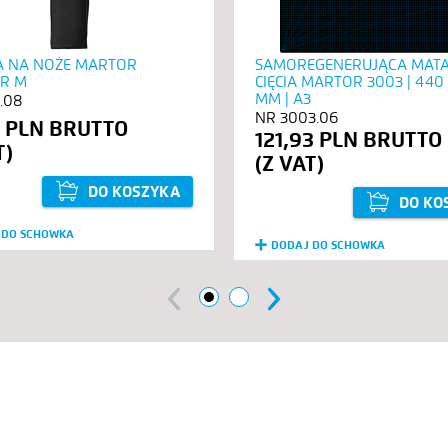
 NA NOŻE MARTOR
SAMOREGENERUJĄCA MATA
R M
CIĘCIA MARTOR 3003 | 440
MM | A3
.08
3003.06
3 PLN
121,93 PLN
DO KOSZYKA
DO KO
 DO SCHOWKA
DODAJ DO SCHOWKA
1
2
Previous
Next