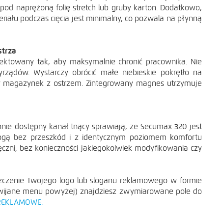
pod naprężoną folię stretch lub gruby karton. Dodatkowo,
eriału podczas cięcia jest minimalny, co pozwala na płynną
strza
ektowany tak, aby maksymalnie chronić pracownika. Nie
CIE
ądów. Wystarczy obrócić małe niebieskie pokrętło na
y magazynek z ostrzem. Zintegrowany magnes utrzymuje
onnie dostępny kanał tnący sprawiają, że Secumax 320 jest
ogą bez przeszkód i z identycznym poziomem komfortu
ęczni, bez konieczności jakiegokolwiek modyfikowania czy
zczenie Twojego logo lub sloganu reklamowego w formie
ewijane menu powyżej) znajdziesz zwymiarowane pole do
REKLAMOWE.
CIE