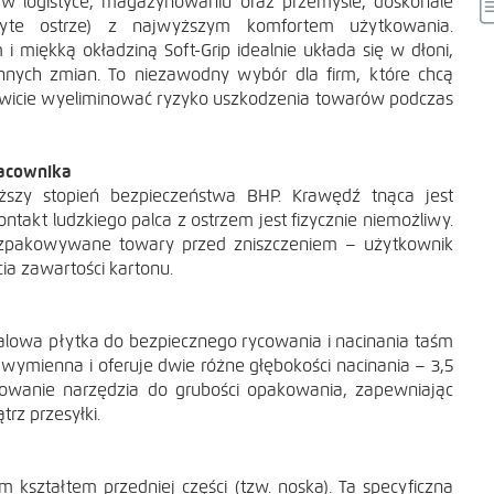
w logistyce, magazynowaniu oraz przemyśle, doskonale
ryte ostrze) z najwyższym komfortem użytkowania.
 miękką okładziną Soft-Grip idealnie układa się w dłoni,
CIE
nnych zmian. To niezawodny wybór dla firm, które chcą
kowicie wyeliminować ryzyko uszkodzenia towarów podczas
racownika
ższy stopień bezpieczeństwa BHP. Krawędź tnąca jest
ntakt ludzkiego palca z ostrzem jest fizycznie niemożliwy.
ozpakowywane towary przed zniszczeniem – użytkownik
cia zawartości kartonu.
talowa płytka do bezpiecznego rycowania i nacinania taśm
CIE
 wymienna i oferuje dwie różne głębokości nacinania – 3,5
wanie narzędzia do grubości opakowania, zapewniając
z przesyłki.
kształtem przedniej części (tzw. noska). Ta specyficzna