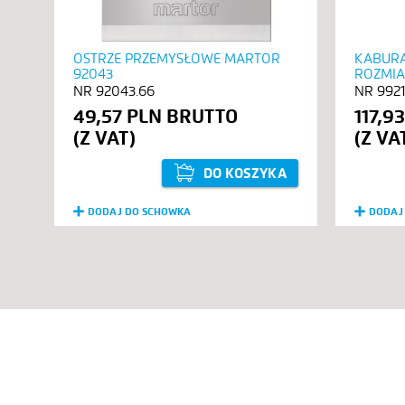
OSTRZE PRZEMYSŁOWE MARTOR
KABURA
92043
ROZMIA
92043.66
9921
49,57 PLN
117,9
DO KOSZYKA
DODAJ DO SCHOWKA
DODAJ