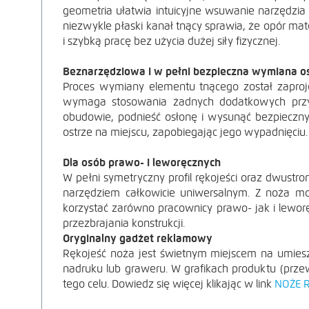
geometria ułatwia intuicyjne wsuwanie narzędzia 
niezwykle płaski kanał tnący sprawia, że opór mat
i szybką pracę bez użycia dużej siły fizycznej.
Beznarzędziowa i w pełni bezpieczna wymiana o
Proces wymiany elementu tnącego został zaproj
POWIĘKSZ ZDJĘ
wymaga stosowania żadnych dodatkowych przyrz
obudowie, podnieść osłonę i wysunąć bezpieczn
ostrze na miejscu, zapobiegając jego wypadnięciu.
Dla osób prawo- i leworęcznych
W pełni symetryczny profil rękojeści oraz dwustr
narzędziem całkowicie uniwersalnym. Z noża m
korzystać zarówno pracownicy prawo- jak i lewor
przezbrajania konstrukcji.
Oryginalny gadżet re
klam
owy
Rękojeść noża jest świetnym miejscem na umies
nadruku lub graweru. W grafikach produktu (prz
tego celu. Dowiedz się więcej klikając w link
NOŻE 
POWIĘKSZ ZDJĘ