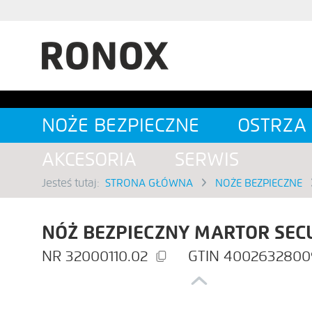
SZUKAJ
NOŻE BEZPIECZNE
OSTRZA
AKCESORIA
SERWIS
Jesteś tutaj:
STRONA GŁÓWNA
NOŻE BEZPIECZNE
NÓŻ BEZPIECZNY MARTOR SEC
32000110.02
4002632800
Previous