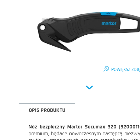
POWIĘKSZ ZDJĘ
Next
OPIS PRODUKTU
Nóż bezpieczny Martor Secumax 320 [3200011
OPIS
premium, będące nowoczesnym następcą niezwyk