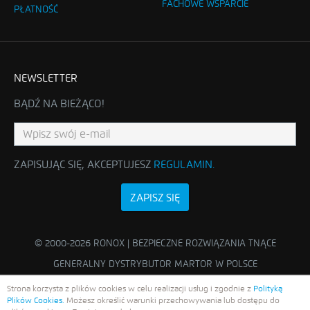
FACHOWE WSPARCIE
PŁATNOŚĆ
NEWSLETTER
BĄDŹ NA BIEŻĄCO!
ZAPISUJĄC SIĘ, AKCEPTUJESZ
REGULAMIN
.
ZAPISZ SIĘ
© 2000-2026 RONOX | BEZPIECZNE ROZWIĄZANIA TNĄCE
GENERALNY DYSTRYBUTOR MARTOR W POLSCE
Strona korzysta z plików cookies w celu realizacji usług i zgodnie z
Polityką
Plików Cookies.
Możesz określić warunki przechowywania lub dostępu do