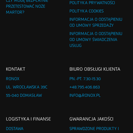
CZY MOGĘ BEZPŁATNIE
POLITYKA PRYWATNOŚCI
PRZETESTOWAĆ NOŻE
POLITYKA COOKIES
MARTOR?
INFORMACJA O ODSTĄPIENIU
OD UMOWY SPRZEDAŻY
INFORMACJA O ODSTĄPIENIU
OD UMOWY ŚWIADCZENIA
USŁUG
KONTAKT
BIURO OBSŁUGI KLIENTA
RONOX
PN.-PT. 7.30-15.30
UL. WROCŁAWSKA 39C
+48.795.406.863
55-040 DOMASŁAW
INFO@RONOX.PL
LOGISTYKA I FINANSE
GWARANCJA JAKOŚCI
DOSTAWA
SPRAWDZONE PRODUKTY I