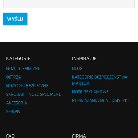
WYŚLIJ
KATEGORIE
INSPIRACJE
NOŻE BEZPIECZNE
BLOG
OSTRZA
KATEGORIE BEZPIECZEŃSTWA
MARTOR
NOŻYCZKI BEZPIECZNE
NOŻE REKLAMOWE
SKROBAKI I NOŻE SPECJALNE
ROZWIĄZANIA DLA LOGISTYKI
AKCESORIA
SERWIS
FAQ
FIRMA