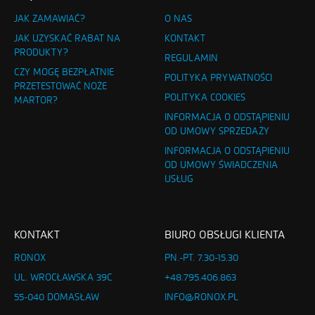
JAK ZAMAWIAĆ?
O NAS
JAK UZYSKAĆ RABAT NA
KONTAKT
PRODUKTY?
REGULAMIN
CZY MOGĘ BEZPŁATNIE
POLITYKA PRYWATNOŚCI
PRZETESTOWAĆ NOŻE
POLITYKA COOKIES
MARTOR?
INFORMACJA O ODSTĄPIENIU
OD UMOWY SPRZEDAŻY
INFORMACJA O ODSTĄPIENIU
OD UMOWY ŚWIADCZENIA
USŁUG
KONTAKT
BIURO OBSŁUGI KLIENTA
RONOX
PN.-PT. 7.30-15.30
UL. WROCŁAWSKA 39C
+48.795.406.863
55-040 DOMASŁAW
INFO@RONOX.PL