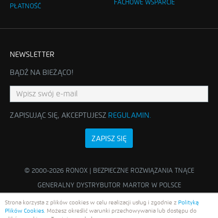
FACHOWE WSPARCIE
PŁATNOŚĆ
NEWSLETTER
BĄDŹ NA BIEŻĄCO!
ZAPISUJĄC SIĘ, AKCEPTUJESZ
REGULAMIN
.
ZAPISZ SIĘ
© 2000-2026 RONOX | BEZPIECZNE ROZWIĄZANIA TNĄCE
GENERALNY DYSTRYBUTOR MARTOR W POLSCE
Strona korzysta z plików cookies w celu realizacji usług i zgodnie z
Polityką
Plików Cookies.
Możesz określić warunki przechowywania lub dostępu do