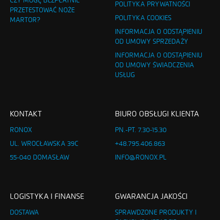
CZY MOGĘ BEZPŁATNIE
POLITYKA PRYWATNOŚCI
PRZETESTOWAĆ NOŻE
POLITYKA COOKIES
MARTOR?
INFORMACJA O ODSTĄPIENIU
OD UMOWY SPRZEDAŻY
INFORMACJA O ODSTĄPIENIU
OD UMOWY ŚWIADCZENIA
USŁUG
KONTAKT
BIURO OBSŁUGI KLIENTA
RONOX
PN.-PT. 7.30-15.30
UL. WROCŁAWSKA 39C
+48.795.406.863
55-040 DOMASŁAW
INFO@RONOX.PL
LOGISTYKA I FINANSE
GWARANCJA JAKOŚCI
DOSTAWA
SPRAWDZONE PRODUKTY I