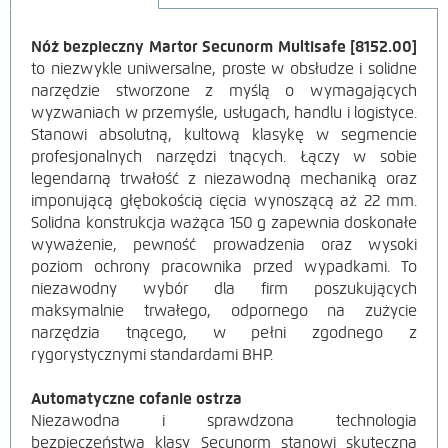
Nóż bezpieczny Martor Secunorm Multisafe [8152.00]
OPIS
to niezwykle uniwersalne, proste w obsłudze i solidne
narzędzie stworzone z myślą o wymagających
PRODUKTU
wyzwaniach w przemyśle, usługach, handlu i logistyce.
Stanowi absolutną, kultową klasykę w segmencie
profesjonalnych narzędzi tnących. Łączy w sobie
legendarną trwałość z niezawodną mechaniką oraz
imponującą głębokością cięcia wynoszącą aż 22 mm.
Solidna konstrukcja ważąca 150 g zapewnia doskonałe
wyważenie, pewność prowadzenia oraz wysoki
poziom ochrony pracownika przed wypadkami. To
niezawodny wybór dla firm poszukujących
maksymalnie trwałego, odpornego na zużycie
narzędzia tnącego, w pełni zgodnego z
rygorystycznymi standardami BHP.
Automatyczne cofanie ostrza
Niezawodna i sprawdzona technologia
bezpieczeństwa klasy Secunorm stanowi skuteczną