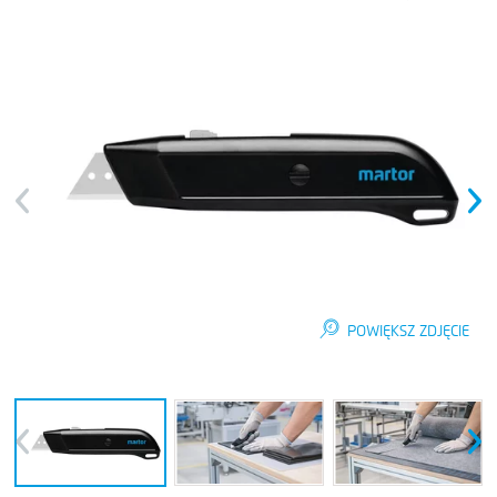
Previous
Next
POWIĘKSZ ZDJĘCIE
Previous
Next