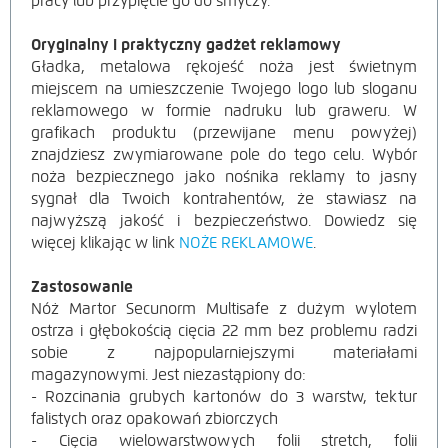
pracy lub przypięcie go do smyczy.
Oryginalny i praktyczny gadżet reklamowy
Gładka, metalowa rękojeść noża jest świetnym
miejscem na umieszczenie Twojego logo lub sloganu
reklamowego w formie nadruku lub graweru. W
grafikach produktu (przewijane menu powyżej)
znajdziesz zwymiarowane pole do tego celu. Wybór
noża bezpiecznego jako nośnika reklamy to jasny
sygnał dla Twoich kontrahentów, że stawiasz na
najwyższą jakość i bezpieczeństwo. Dowiedz się
więcej klikając w link
NOŻE REKLAMOWE
.
Zastosowanie
Nóż Martor Secunorm Multisafe z dużym wylotem
ostrza i głębokością cięcia 22 mm bez problemu radzi
sobie z najpopularniejszymi materiałami
magazynowymi. Jest niezastąpiony do:
- Rozcinania grubych kartonów do 3 warstw, tektur
falistych oraz opakowań zbiorczych
- Cięcia wielowarstwowych folii stretch, folii