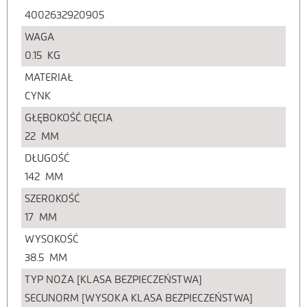
4002632920905
WAGA
0.15
KG
MATERIAŁ
CYNK
GŁĘBOKOŚĆ CIĘCIA
22
MM
DŁUGOŚĆ
142
MM
SZEROKOŚĆ
17
MM
WYSOKOŚĆ
38.5
MM
TYP NOŻA [KLASA BEZPIECZEŃSTWA]
SECUNORM [WYSOKA KLASA BEZPIECZEŃSTWA]