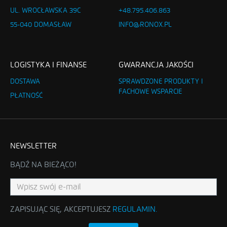
UL. WROCŁAWSKA 39C
+48.795.406.863
55-040 DOMASŁAW
INFO@RONOX.PL
LOGISTYKA I FINANSE
GWARANCJA JAKOŚCI
DOSTAWA
SPRAWDZONE PRODUKTY I
FACHOWE WSPARCIE
PŁATNOŚĆ
NEWSLETTER
BĄDŹ NA BIEŻĄCO!
ZAPISUJĄC SIĘ, AKCEPTUJESZ
REGULAMIN
.