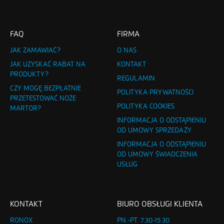
FAQ
FIRMA
JAK ZAMAWIAĆ?
O NAS
JAK UZYSKAĆ RABAT NA
KONTAKT
PRODUKTY?
REGULAMIN
CZY MOGĘ BEZPŁATNIE
POLITYKA PRYWATNOŚCI
PRZETESTOWAĆ NOŻE
POLITYKA COOKIES
MARTOR?
INFORMACJA O ODSTĄPIENIU
OD UMOWY SPRZEDAŻY
INFORMACJA O ODSTĄPIENIU
OD UMOWY ŚWIADCZENIA
USŁUG
KONTAKT
BIURO OBSŁUGI KLIENTA
RONOX
PN.-PT. 7.30-15.30