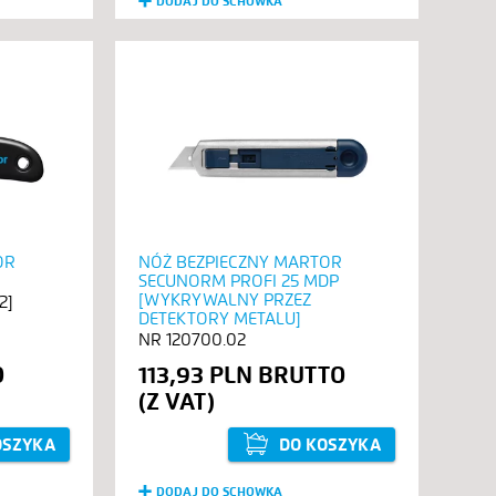
DODAJ DO SCHOWKA
OR
NÓŻ BEZPIECZNY MARTOR
SECUNORM PROFI 25 MDP
[WYKRYWALNY PRZEZ
2]
DETEKTORY METALU]
120700.02
113,93 PLN
OSZYKA
DO KOSZYKA
DODAJ DO SCHOWKA