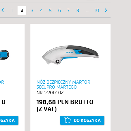
1
NASTĘPNE ›
2
3
4
5
6
7
8
...
10
OR
NÓŻ BEZPIECZNY MARTOR
SECUPRO MARTEGO
122001.02
198,68 PLN
OSZYKA
DO KOSZYKA