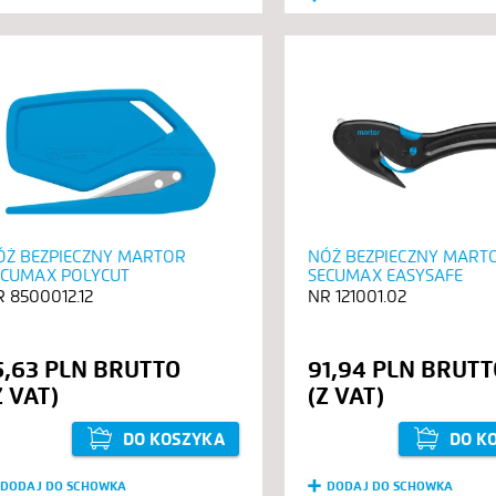
ÓŻ BEZPIECZNY MARTOR
NÓŻ BEZPIECZNY MART
ECUMAX POLYCUT
SECUMAX EASYSAFE
8500012.12
121001.02
5,63 PLN
91,94 PLN
DO KOSZYKA
DO K
DODAJ DO SCHOWKA
DODAJ DO SCHOWKA