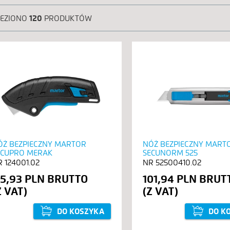
LEZIONO
120
PRODUKTÓW
‹ POPRZEDNIE
ÓŻ BEZPIECZNY MARTOR
NÓŻ BEZPIECZNY MART
ECUPRO MERAK
SECUNORM 525
124001.02
52500410.02
15,93 PLN
101,94 PLN
DO KOSZYKA
DO K