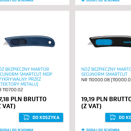
DODAJ DO SCHOWKA
DODAJ DO SCHOWKA
ÓŻ BEZPIECZNY MARTOR
NÓŻ BEZPIECZNY MART
ECUNORM SMARTCUT MDP
SECUNORM SMARTCUT
WYKRYWALNY PRZEZ
110000.08 [110000.0
ETEKTORY METALU]
110700.02
7,18 PLN
19,19 PLN
DO KOSZYKA
DO K
DODAJ DO SCHOWKA
DODAJ DO SCHOWKA