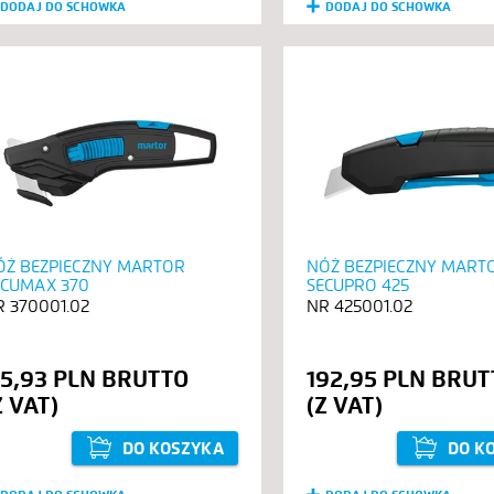
DODAJ DO SCHOWKA
DODAJ DO SCHOWKA
ÓŻ BEZPIECZNY MARTOR
NÓŻ BEZPIECZNY MART
ECUMAX 370
SECUPRO 425
370001.02
425001.02
15,93 PLN
192,95 PLN
DO KOSZYKA
DO K