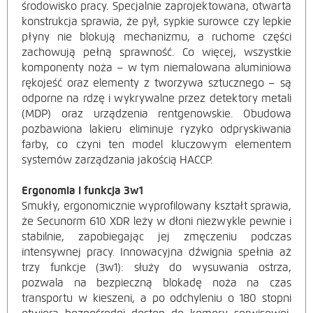
środowisko pracy. Specjalnie zaprojektowana, otwarta
konstrukcja sprawia, że pył, sypkie surowce czy lepkie
płyny nie blokują mechanizmu, a ruchome części
zachowują pełną sprawność. Co więcej, wszystkie
komponenty noża – w tym niemalowana aluminiowa
rękojeść oraz elementy z tworzywa sztucznego – są
odporne na rdzę i wykrywalne przez detektory metali
(MDP) oraz urządzenia rentgenowskie. Obudowa
pozbawiona lakieru eliminuje ryzyko odpryskiwania
farby, co czyni ten model kluczowym elementem
systemów zarządzania jakością HACCP.
Ergonomia i funkcja 3w1
Smukły, ergonomicznie wyprofilowany kształt sprawia,
że Secunorm 610 XDR leży w dłoni niezwykle pewnie i
stabilnie, zapobiegając jej zmęczeniu podczas
intensywnej pracy. Innowacyjna dźwignia spełnia aż
trzy funkcje (3w1): służy do wysuwania ostrza,
pozwala na bezpieczną blokadę noża na czas
transportu w kieszeni, a po odchyleniu o 180 stopni