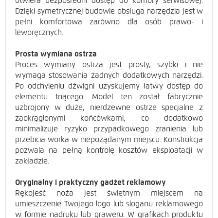
otwiera bezpośredni dostęp do komory serwisowej.
Dzięki symetrycznej budowie obsługa narzędzia jest w
pełni komfortowa zarówno dla osób prawo- i
leworęcznych.
Prosta wymiana ostrza
Proces wymiany ostrza jest prosty, szybki i nie
wymaga stosowania żadnych dodatkowych narzędzi.
Po odchyleniu dźwigni uzyskujemy łatwy dostęp do
elementu tnącego. Model ten został fabrycznie
uzbrojony w duże, nierdzewne ostrze specjalne z
zaokrąglonymi końcówkami, co dodatkowo
minimalizuje ryzyko przypadkowego zranienia lub
przebicia worka w niepożądanym miejscu. Konstrukcja
pozwala na pełną kontrolę kosztów eksploatacji w
zakładzie.
Oryginalny i praktyczny gadżet re
klam
owy
Rękojeść noża jest świetnym miejscem na
umieszczenie Twojego logo lub sloganu reklamowego
w formie nadruku lub graweru. W grafikach produktu