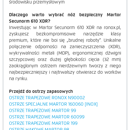
środowisku przemysłowym
Dlaczego warto wybrać nóż bezpieczny Martor
Secunorm 610 XDR?
Inwestując w Martor Secunorm 610 XDR na ronox.pl,
zyskujesz bezkompromisowe narzędzie klasy
premium, które nie boi się „brudnej roboty”. Unikalne
połączenie odporności na zanieczyszczenia (XDR),
wykrywalności metali (MDP), ergonomicznej dźwigni
szczypcowej oraz dużej głębokości cięcia (32 mm)
zaokrąglonym ostrzem nierdzewnym tworzy z niego
najbezpieczniejszy i najtrwalszy otwieracz do worków
na rynku.
Przejdź do ostrzy zapasowych
OSTRZE TRAPEZOWE RONOX N90002
OSTRZE SPECJALNE MARTOR 160060 [INOX]
OSTRZE TRAPEZOWE MARTOR 99
OSTRZE TRAPEZOWE MARTOR 60099
OSTRZE TRAPEZOWE MARTOR 199
OSTRZE HAKOWE MARTOR 98