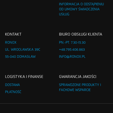
INFORMACJA O ODSTĄPIENIU
OD UMOWY ŚWIADCZENIA
USŁUG
KONTAKT
BIURO OBSŁUGI KLIENTA
RONOX
PN.-PT. 7.30-15.30
UL. WROCŁAWSKA 39C
+48.795.406.863
55-040 DOMASŁAW
INFO@RONOX.PL
LOGISTYKA I FINANSE
GWARANCJA JAKOŚCI
DOSTAWA
SPRAWDZONE PRODUKTY I
FACHOWE WSPARCIE
PŁATNOŚĆ