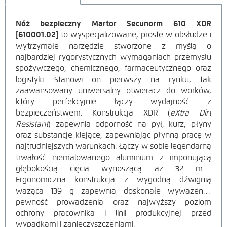
Nóż bezpieczny Martor Secunorm 610 XDR
OPIS
[610001.02]
to wyspecjalizowane, proste w obsłudze i
wytrzymałe narzędzie stworzone z myślą o
PRODUKTU
najbardziej rygorystycznych wymaganiach przemysłu
spożywczego, chemicznego, farmaceutycznego oraz
logistyki. Stanowi on pierwszy na rynku, tak
zaawansowany uniwersalny otwieracz do worków,
który perfekcyjnie łączy wydajność z
bezpieczeństwem. Konstrukcja XDR (
eXtra Dirt
Resistant
) zapewnia odporność na pył, kurz, płyny
oraz substancje klejące, zapewniając płynną pracę w
najtrudniejszych warunkach. Łączy w sobie legendarną
trwałość niemalowanego aluminium z imponującą
głębokością cięcia wynoszącą aż
32 mm.
Ergonomiczna konstrukcja z wygodną dźwignią
ważąca
139 g zapewnia doskonałe wyważenie,
pewność prowadzenia oraz najwyższy poziom
ochrony pracownika i linii produkcyjnej przed
wypadkami i zanieczyszczeniami.