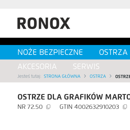
SZUKAJ
NOŻE BEZPIECZNE
OSTRZA
AKCESORIA
SERWIS
Jesteś tutaj:
STRONA GŁÓWNA
OSTRZA
OSTRZ
OSTRZE DLA GRAFIKÓW MARTO
72.50
4002632910203