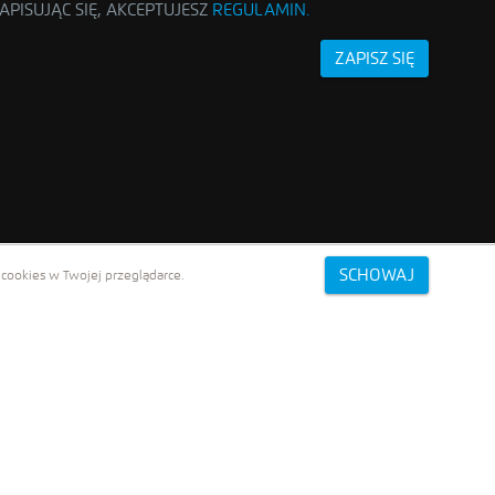
APISUJĄC SIĘ, AKCEPTUJESZ
REGULAMIN
.
ZAPISZ SIĘ
SCHOWAJ
cookies w Twojej przeglądarce.