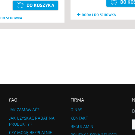
DO KO
DO KOSZYKA
DODAJ DO SCHOWKA
 DO SCHOWKA
FAQ
FIRMA
N
JAK ZAMAWIAĆ?
O NAS
B
JAK UZYSKAĆ RABAT NA
KONTAKT
PRODUKTY?
REGULAMIN
CZY MOGĘ BEZPŁATNIE