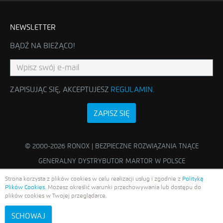
NEWSLETTER
BĄDŹ NA BIEŻĄCO!
ZAPISUJĄC SIĘ, AKCEPTUJESZ
REGULAMIN
.
ZAPISZ SIĘ
© 2000-2026 RONOX | BEZPIECZNE ROZWIĄZANIA TNĄCE
GENERALNY DYSTRYBUTOR MARTOR W POLSCE
Strona korzysta z plików cookies w celu realizacji usług i zgodnie z
Polityką
Plików Cookies.
Możesz określić warunki przechowywania lub dostępu do
plików cookies w Twojej przeglądarce.
SCHOWAJ