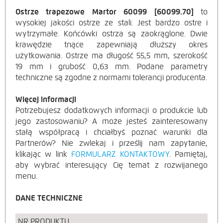
Ostrze trapezowe Martor 60099 [60099.70]
to
OPIS
wysokiej jakości ostrze ze stali. Jest bardzo ostre i
wytrzymałe. Końcówki ostrza są zaokrąglone. Dwie
PRODUKTU
krawędzie tnące zapewniają dłuższy okres
użytkowania. Ostrze ma długość 55,5 mm, szerokość
19 mm i grubość 0,63 mm. Podane parametry
techniczne są zgodne z normami tolerancji producenta.
Więcej informacji
Potrzebujesz dodatkowych informacji o produkcie lub
jego zastosowaniu? A może jesteś zainteresowany
stałą współpracą i chciałbyś poznać warunki dla
Partnerów? Nie zwlekaj i prześlij nam zapytanie,
klikając w link
FORMULARZ KONTAKTOWY
. Pamiętaj,
aby wybrać interesujący Cię temat z rozwijanego
menu.
DANE TECHNICZNE
NR PRODUKTU