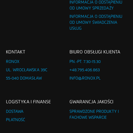
INFORMACJA O ODSTĄPIENIU
OD UMOWY SPRZEDAŻY
INFORMACJA O ODSTĄPIENIU
OD UMOWY ŚWIADCZENIA
USŁUG
KONTAKT
BIURO OBSŁUGI KLIENTA
RONOX
PN.-PT. 7.30-15.30
UL. WROCŁAWSKA 39C
+48.795.406.863
55-040 DOMASŁAW
INFO@RONOX.PL
LOGISTYKA I FINANSE
GWARANCJA JAKOŚCI
DOSTAWA
SPRAWDZONE PRODUKTY I
FACHOWE WSPARCIE
PŁATNOŚĆ