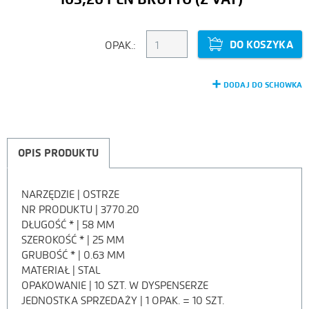
DO KOSZYKA
OPAK.:
DODAJ DO SCHOWKA
OPIS PRODUKTU
NARZĘDZIE | OSTRZE
OPIS
NR PRODUKTU | 3770.20
DŁUGOŚĆ * | 58 MM
PRODUKTU
SZEROKOŚĆ * | 25 MM
GRUBOŚĆ * | 0.63 MM
MATERIAŁ | STAL
OPAKOWANIE | 10 SZT. W DYSPENSERZE
JEDNOSTKA SPRZEDAŻY | 1 OPAK. = 10 SZT.