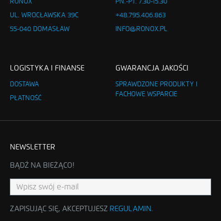
RONOX
PN.-PT. 7.30-15.30
UL. WROCŁAWSKA 39C
+48.795.406.863
55-040 DOMASŁAW
INFO@RONOX.PL
LOGISTYKA I FINANSE
GWARANCJA JAKOŚCI
DOSTAWA
SPRAWDZONE PRODUKTY I
FACHOWE WSPARCIE
PŁATNOŚĆ
NEWSLETTER
BĄDŹ NA BIEŻĄCO!
ZAPISUJĄC SIĘ, AKCEPTUJESZ
REGULAMIN
.