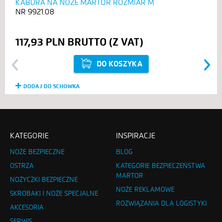
KABURA NA NOŻE MARTOR ROZMIAR M
9921.08
117,93 PLN
DO KOSZYKA
Previous
Next
DODAJ DO SCHOWKA
KATEGORIE
INSPIRACJE
NOŻE BEZPIECZNE
BLOG
OSTRZA
KATEGORIE BEZPIECZEŃSTWA
MARTOR
NOŻYCZKI BEZPIECZNE
NOŻE REKLAMOWE
SKROBAKI I NOŻE SPECJALNE
ROZWIĄZANIA DLA LOGISTYKI
AKCESORIA
SERWIS