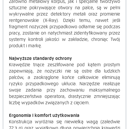
Zarówno metalowy korpus, jak i specjalne tworzywo
sztuczne pokrywające otwory na palce, są w pełni
wykrywalne przez detektory metali oraz promienie
rentgenowskie (X-Ray). Dzięki temu, nawet jeśli
fragment nożyczek przypadkowo odłamie się podczas
pracy, zostanie on natychmiast zidentyfikowany przez
systemy kontroli jakości w zakładzie, chroniąc Twój
produkt i markę.
Najwyższe standardy ochrony
Krawędzie tnące zeszlifowane pod kątem prostym
zapewniają, że nożyczki nie są ostre dla ludzkich
palców, a zaokrąglone końce całkowicie eliminują
ryzyko przypadkowego ukłucia. Narzędzie realizuje
swoje zadania przy zachowaniu maksymalnego
bezpieczeństwa operatora, drastycznie zmniejszając
liczbę wypadków związanych z cięciem.
Ergonomia i komfort użytkowania
Konstrukcja wyróżnia się niewielką wagą (zaledwie
72,3 g) oraz wyjątkowo długą powierzchnią krawędzi