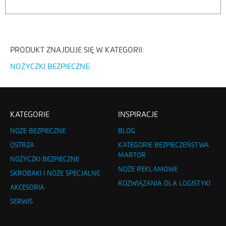
PRODUKT ZNAJDUJE SIĘ W KATEGORII:
NOŻYCZKI BEZPIECZNE
KATEGORIE
INSPIRACJE
NOŻE BEZPIECZNE
BLOG
OSTRZA
KATEGORIE BEZPIECZEŃSTWA
MARTOR
NOŻYCZKI BEZPIECZNE
NOŻE REKLAMOWE
SKROBAKI I NOŻE SPECJALNE
ROZWIĄZANIA DLA LOGISTYKI
AKCESORIA
SERWIS