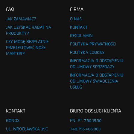
FAQ
FIRMA
JAK ZAMAWIAĆ?
O NAS
JAK UZYSKAĆ RABAT NA
KONTAKT
PRODUKTY?
REGULAMIN
CZY MOGĘ BEZPŁATNIE
POLITYKA PRYWATNOŚCI
PRZETESTOWAĆ NOŻE
POLITYKA COOKIES
MARTOR?
INFORMACJA O ODSTĄPIENIU
OD UMOWY SPRZEDAŻY
INFORMACJA O ODSTĄPIENIU
OD UMOWY ŚWIADCZENIA
USŁUG
KONTAKT
BIURO OBSŁUGI KLIENTA
RONOX
PN.-PT. 7.30-15.30
UL. WROCŁAWSKA 39C
+48.795.406.863