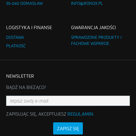
55-040 DOMASŁAW
INFO@RONOX.PL
LOGISTYKA I FINANSE
GWARANCJA JAKOŚCI
DOSTAWA
SPRAWDZONE PRODUKTY I
FACHOWE WSPARCIE
PŁATNOŚĆ
NEWSLETTER
BĄDŹ NA BIEŻĄCO!
ZAPISUJĄC SIĘ, AKCEPTUJESZ
REGULAMIN
.
ZAPISZ SIĘ