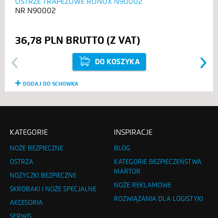
OSTRZE TRAPEZOWE RONOX N90002
N90002
36,78 PLN
DO KOSZYKA
Previous
Next
DODAJ DO SCHOWKA
KATEGORIE
INSPIRACJE
NOŻE BEZPIECZNE
BLOG
OSTRZA
KATEGORIE BEZPIECZEŃSTWA
MARTOR
NOŻYCZKI BEZPIECZNE
NOŻE REKLAMOWE
SKROBAKI I NOŻE SPECJALNE
ROZWIĄZANIA DLA LOGISTYKI
AKCESORIA
SERWIS