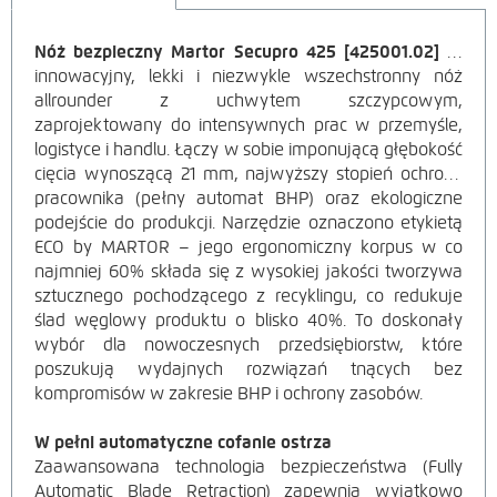
Nóż bezpieczny Martor Secupro 425 [425001.02]
to
OPIS
innowacyjny, lekki i niezwykle wszechstronny nóż
allrounder z uchwytem szczypcowym,
PRODUKTU
zaprojektowany do intensywnych prac w przemyśle,
logistyce i handlu. Łączy w sobie imponującą głębokość
cięcia wynoszącą
21 mm, najwyższy stopień ochrony
pracownika (pełny automat BHP) oraz ekologiczne
podejście do produkcji. Narzędzie oznaczono etykietą
ECO by MARTOR – jego ergonomiczny korpus w co
najmniej 60% składa się z wysokiej jakości tworzywa
sztucznego pochodzącego z recyklingu, co redukuje
ślad węglowy produktu o blisko 40%. To doskonały
wybór dla nowoczesnych przedsiębiorstw, które
poszukują wydajnych rozwiązań tnących bez
kompromisów w zakresie BHP i ochrony zasobów.
W pełni automatyczne cofanie ostrza
Zaawansowana technologia bezpieczeństwa (Fully
Automatic Blade Retraction) zapewnia wyjątkowo