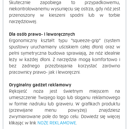
Skutecznie zapobiega to przypadkowemu,
niekontrolowanemu wysunięciu się ostrza, gdy nóż jest
przenoszony w kieszeni spodni lub w torbie
narzędziowej.
Dla osób prawo- i leworęcznych
Ergonomiczny kształt typu "squeeze-grip" (system
spustowy uruchamiany uściskiem całej dłoni) oraz w
pełni symetryczna budowa sprawiają, że nóż idealnie
leży w każdej dłoni. Z narzędzia mogą komfortowo i
bez żadnego przezbrajania korzystać zarówno
pracownicy prawo- jak i leworęczni.
Oryginalny gadżet re
klam
owy
Rękojeść noża jest świetnym miejscem na
umieszczenie Twojego logo lub sloganu reklamowego
w formie nadruku lub graweru. W grafikach produktu
(przewijane menu powyżej) znajdziesz
zwymiarowane pole do tego celu. Dowiedz się więcej
klikając w link
NOŻE REKLAMOWE
.