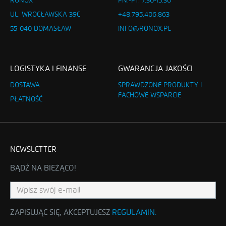
RONOX
PN.-PT. 7.30-15.30
UL. WROCŁAWSKA 39C
+48.795.406.863
55-040 DOMASŁAW
INFO@RONOX.PL
LOGISTYKA I FINANSE
GWARANCJA JAKOŚCI
DOSTAWA
SPRAWDZONE PRODUKTY I
FACHOWE WSPARCIE
PŁATNOŚĆ
NEWSLETTER
BĄDŹ NA BIEŻĄCO!
ZAPISUJĄC SIĘ, AKCEPTUJESZ
REGULAMIN
.