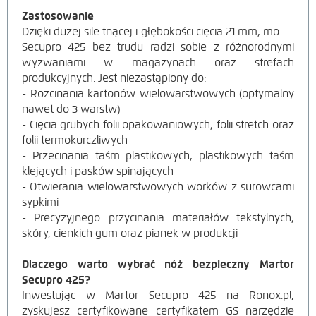
Zastosowanie
Dzięki dużej sile tnącej i głębokości cięcia
21 mm, model
Secupro 425 bez trudu radzi sobie z różnorodnymi
wyzwaniami w magazynach oraz strefach
produkcyjnych. Jest niezastąpiony do:
- Rozcinania kartonów wielowarstwowych (optymalny
nawet do 3 warstw)
- Cięcia grubych folii opakowaniowych, folii stretch oraz
folii termokurczliwych
- Przecinania taśm plastikowych, plastikowych taśm
klejących i pasków spinających
- Otwierania wielowarstwowych worków z surowcami
sypkimi
- Precyzyjnego przycinania materiałów tekstylnych,
skóry, cienkich gum oraz pianek w produkcji
Dlaczego warto wybrać nóż bezpieczny Martor
Secupro 425?
Inwestując w Martor Secupro 425 na Ronox.pl,
zyskujesz certyfikowane certyfikatem GS narzędzie