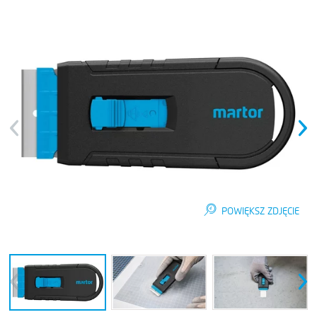
Previous
Next
POWIĘKSZ ZDJĘCIE
Previous
Next