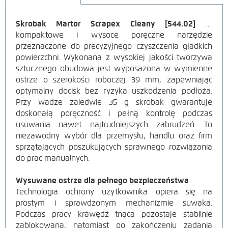
Skrobak Martor Scrapex Cleany [544.02]
to
OPIS
kompaktowe i wysoce poręczne narzędzie
przeznaczone do precyzyjnego czyszczenia gładkich
PRODUKTU
powierzchni. Wykonana z wysokiej jakości tworzywa
sztucznego obudowa jest wyposażona w wymienne
ostrze o szerokości roboczej 39 mm, zapewniając
optymalny docisk bez ryzyka uszkodzenia podłoża.
Przy wadze zaledwie 35 g skrobak gwarantuje
doskonałą poręczność i pełną kontrolę podczas
usuwania nawet najtrudniejszych zabrudzeń. To
niezawodny wybór dla przemysłu, handlu oraz firm
sprzątających poszukujących sprawnego rozwiązania
do prac manualnych.
Wysuwane ostrze dla pełnego bezpieczeństwa
Technologia ochrony użytkownika opiera się na
prostym i sprawdzonym mechanizmie suwaka.
Podczas pracy krawędź tnąca pozostaje stabilnie
zablokowana, natomiast po zakończeniu zadania