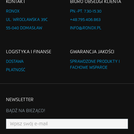
KONTAKT
BIURO OBSŁUGI KLIENTA
RONOX
PN.-PT. 7.30-15.30
UL. WROCŁAWSKA 39C
+48.795.406.863
55-040 DOMASŁAW
INFO@RONOX.PL
LOGISTYKA I FINANSE
GWARANCJA JAKOŚCI
DOSTAWA
SPRAWDZONE PRODUKTY I
FACHOWE WSPARCIE
PŁATNOŚĆ
NEWSLETTER
BĄDŹ NA BIEŻĄCO!