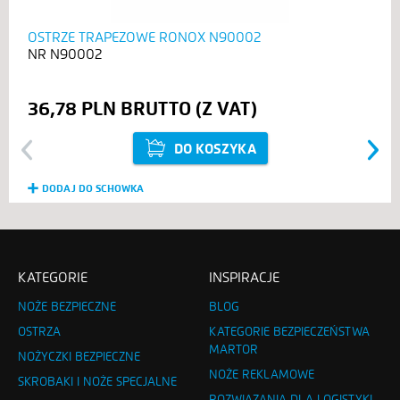
OSTRZE TRAPEZOWE RONOX N90002
N90002
36,78 PLN
DO KOSZYKA
Previous
Next
DODAJ DO SCHOWKA
KATEGORIE
INSPIRACJE
NOŻE BEZPIECZNE
BLOG
OSTRZA
KATEGORIE BEZPIECZEŃSTWA
MARTOR
NOŻYCZKI BEZPIECZNE
NOŻE REKLAMOWE
SKROBAKI I NOŻE SPECJALNE
ROZWIĄZANIA DLA LOGISTYKI