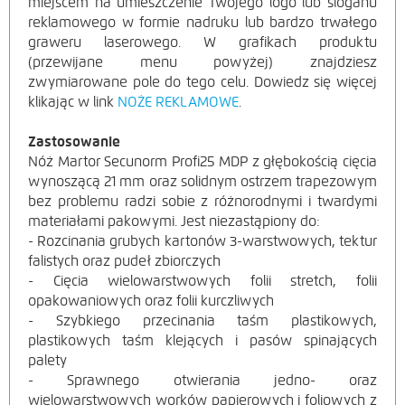
miejscem na umieszczenie Twojego logo lub sloganu
reklamowego w formie nadruku lub bardzo trwałego
graweru laserowego. W grafikach produktu
(przewijane menu powyżej) znajdziesz
zwymiarowane pole do tego celu. Dowiedz się więcej
klikając w link
NOŻE REKLAMOWE
.
Zastosowanie
Nóż Martor Secunorm Profi25 MDP z głębokością cięcia
wynoszącą 21 mm oraz solidnym ostrzem trapezowym
bez problemu radzi sobie z różnorodnymi i twardymi
materiałami pakowymi. Jest niezastąpiony do:
- Rozcinania grubych kartonów 3-warstwowych, tektur
falistych oraz pudeł zbiorczych
- Cięcia wielowarstwowych folii stretch, folii
opakowaniowych oraz folii kurczliwych
- Szybkiego przecinania taśm plastikowych,
plastikowych taśm klejących i pasów spinających
palety
- Sprawnego otwierania jedno- oraz
wielowarstwowych worków papierowych i foliowych z