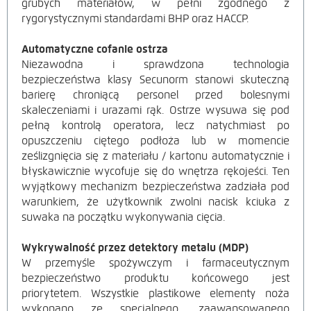
grubych materiałów, w pełni zgodnego z
rygorystycznymi standardami BHP oraz HACCP.
Automatyczne cofanie ostrza
Niezawodna i sprawdzona technologia
bezpieczeństwa klasy Secunorm stanowi skuteczną
barierę chroniącą personel przed bolesnymi
skaleczeniami i urazami rąk. Ostrze wysuwa się pod
pełną kontrolą operatora, lecz natychmiast po
opuszczeniu ciętego podłoża lub w momencie
ześlizgnięcia się z materiału / kartonu automatycznie i
błyskawicznie wycofuje się do wnętrza rękojeści. Ten
wyjątkowy mechanizm bezpieczeństwa zadziała pod
warunkiem, że użytkownik zwolni nacisk kciuka z
suwaka na początku wykonywania cięcia.
Wykrywalność przez detektory metalu (MDP)
W przemyśle spożywczym i farmaceutycznym
bezpieczeństwo produktu końcowego jest
priorytetem. Wszystkie plastikowe elementy noża
wykonano ze specjalnego, zaawansowanego