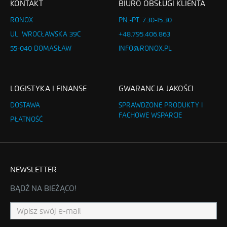
KONTAKT
BIURO OBSŁUGI KLIENTA
RONOX
PN.-PT. 7.30-15.30
UL. WROCŁAWSKA 39C
+48.795.406.863
55-040 DOMASŁAW
INFO@RONOX.PL
LOGISTYKA I FINANSE
GWARANCJA JAKOŚCI
DOSTAWA
SPRAWDZONE PRODUKTY I
FACHOWE WSPARCIE
PŁATNOŚĆ
NEWSLETTER
BĄDŹ NA BIEŻĄCO!