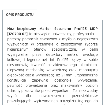
OPIS PRODUKTU
Nóż bezpieczny Martor Secunorm Profi25 MDP
OPIS
[120700.02]
to niezwykle uniwersalny, profesjonalny i
potężny pomocnik stworzony z myślą o najcięższych
PRODUKTU
wyzwaniach w przemyśle o zaostrzonym rygorze
higienicznym. Stanowi specjalistyczną, w pełni
wykrywalną przez detektory metalu ewolucję
kultowej i legendarnej linii Profi25. Łączy w sobie
niesamowitą trwałość nielakierowanego aluminium,
ulepszoną mechanikę wewnętrzną oraz imponującą
głębokość cięcia wynoszącą aż 21 mm. Ergonomiczna
konstrukcja zapewnia doskonałe wyważenie,
pewność prowadzenia oraz maksymalny poziom
ochrony pracownika przed wypadkami. To niezawodny
wybór dla nowoczesnych przedsiębiorstw
poszukujących wytrzymałego narzędzia tnącego do