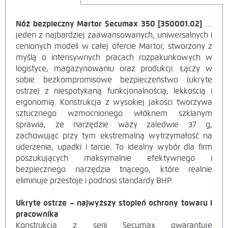
Nóż bezpieczny Martor Secumax 350 [350001.02]
to
OPIS
jeden z najbardziej zaawansowanych, uniwersalnych i
cenionych modeli w całej ofercie Martor, stworzony z
PRODUKTU
myślą o intensywnych pracach rozpakunkowych w
logistyce, magazynowaniu oraz produkcji. Łączy w
sobie bezkompromisowe bezpieczeństwo (ukryte
ostrze) z niespotykaną funkcjonalnością, lekkością i
ergonomią. Konstrukcja z wysokiej jakości tworzywa
sztucznego wzmocnionego włóknem szklanym
sprawia, że narzędzie waży zaledwie 37 g,
zachowując przy tym ekstremalną wytrzymałość na
uderzenia, upadki i tarcie. To idealny wybór dla firm
poszukujących maksymalnie efektywnego i
bezpiecznego narzędzia tnącego, które realnie
eliminuje przestoje i podnosi standardy BHP.
Ukryte ostrze – najwyższy stopień ochrony towaru i
pracownika
Konstrukcja z serii Secumax gwarantuje