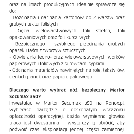
oraz na liniach produkcyjnych. Idealnie sprawdza się
do:
- Rozcinania i nacinania kartonów do 2 warstw oraz
grubych tektur falistych
- Cięcia wielowarstwowych folii stretch, folii
opakowaniowych oraz folii kurczliwych
- Bezpiecznego i szybkiego przecinania grubych
opasek i taśm z tworzyw sztucznych
- Otwierania jedno- oraz wielowarstwowych worków
papierowych i foliowych z surowcami sypkimi
- Odcinania materiałów nawiniętych na role, tekstyliów,
cienkich pianek oraz papieru pakowego
Dlaczego warto wybrać nóż bezpieczny Martor
Secumax 350?
Inwestując w Martor Secumax 350 na Ronox.pl,
wybierasz narzędzie o doskonałym wskaźniku
opłacalności operacyjnej. Każda wymienna głowica
tnąca jest dwustronna – wystarczy ją obrócić, aby
podwoić czas eksploatacji jednej części zamiennej.