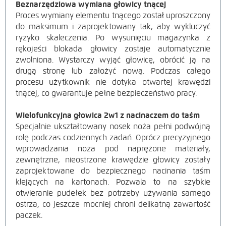
Beznarzędziowa wymiana głowicy tnącej
Proces wymiany elementu tnącego został uproszczony
do maksimum i zaprojektowany tak, aby wykluczyć
ryzyko skaleczenia. Po wysunięciu magazynka z
rękojeści blokada głowicy zostaje automatycznie
zwolniona. Wystarczy wyjąć głowicę, obrócić ją na
drugą stronę lub założyć nową. Podczas całego
procesu użytkownik nie dotyka otwartej krawędzi
tnącej, co gwarantuje pełne bezpieczeństwo pracy.
Wielofunkcyjna głowica 2w1 z nacinaczem do taśm
Specjalnie ukształtowany nosek noża pełni podwójną
rolę podczas codziennych zadań. Oprócz precyzyjnego
wprowadzania noża pod naprężone materiały,
zewnętrzne, nieostrzone krawędzie głowicy zostały
zaprojektowane do bezpiecznego nacinania taśm
klejących na kartonach. Pozwala to na szybkie
otwieranie pudełek bez potrzeby używania samego
ostrza, co jeszcze mocniej chroni delikatną zawartość
paczek.