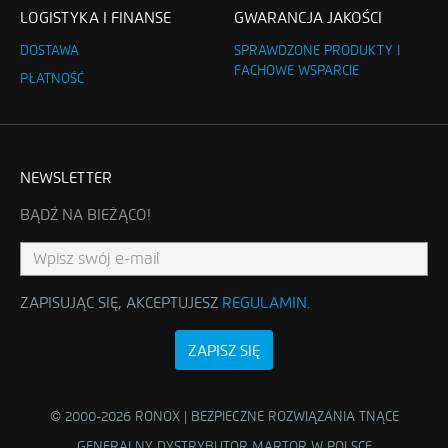
LOGISTYKA I FINANSE
GWARANCJA JAKOŚCI
DOSTAWA
SPRAWDZONE PRODUKTY I
FACHOWE WSPARCIE
PŁATNOŚĆ
NEWSLETTER
BĄDŹ NA BIEŻĄCO!
ZAPISUJĄC SIĘ, AKCEPTUJESZ
REGULAMIN
.
ZAPISZ SIĘ
© 2000-2026 RONOX | BEZPIECZNE ROZWIĄZANIA TNĄCE
GENERALNY DYSTRYBUTOR MARTOR W POLSCE