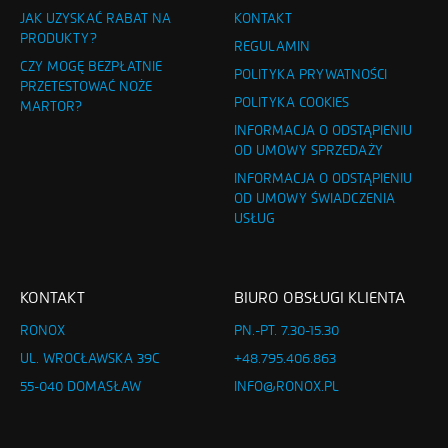
JAK UZYSKAĆ RABAT NA
KONTAKT
PRODUKTY?
REGULAMIN
CZY MOGĘ BEZPŁATNIE
POLITYKA PRYWATNOŚCI
PRZETESTOWAĆ NOŻE
POLITYKA COOKIES
MARTOR?
INFORMACJA O ODSTĄPIENIU
OD UMOWY SPRZEDAŻY
INFORMACJA O ODSTĄPIENIU
OD UMOWY ŚWIADCZENIA
USŁUG
KONTAKT
BIURO OBSŁUGI KLIENTA
RONOX
PN.-PT. 7.30-15.30
UL. WROCŁAWSKA 39C
+48.795.406.863
55-040 DOMASŁAW
INFO@RONOX.PL