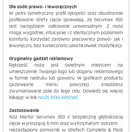
Dla osób prawo- i leworęcznych
W pełni symetryczny profil rękojeści oraz obustronnie
profilowane strefy cięcia sprawiają, że Secumax 350
jest narzędziem całkowicie uniwersalnym. Z noża
mogą wygodnie, intuicyjnie i z identycznym poziomem
komfortu korzystać zarówno pracownicy prawo- jak i
leworęczni, bez konieczności jakichkolwiek modyfikacji.
Oryginalny gadżet re
klam
owy
Rękojeść noża jest świetnym miejscem na
umieszczenie Twojego logo lub sloganu reklamowego
w formie nadruku lub graweru. W grafikach produktu
(przewijane menu powyżej) znajdziesz
zwymiarowane pole do tego celu. Dowiedz się więcej
klikając w link
NOŻE REKLAMOWE
.
Zastosowanie
Nóż Martor Secumax 350 z bezpieczną głębokością
cięcia wynoszącą
6 mm oraz wytrzymałym ostrzem to
niezastąpiony pomocnik w strefach Complete & Pack