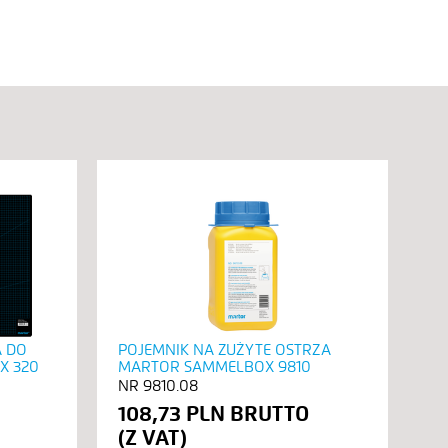
 DO
POJEMNIK NA ZUŻYTE OSTRZA
SM
 X 320
MARTOR SAMMELBOX 9810
MA
9810.08
108,73 PLN
2