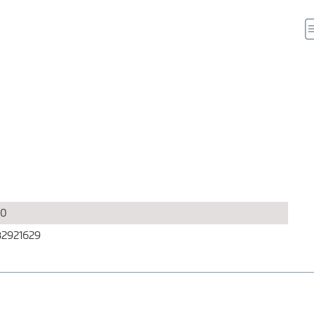
50
2921629