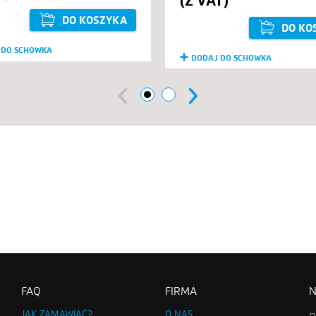
DO KOSZYKA
DO KO
 DO SCHOWKA
DODAJ DO SCHOWKA
1
2
Previous
Next
FAQ
FIRMA
N
JAK ZAMAWIAĆ?
O NAS