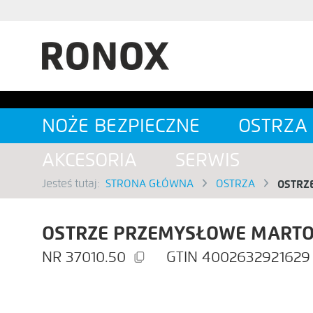
SZUKAJ
NOŻE BEZPIECZNE
OSTRZA
AKCESORIA
SERWIS
Jesteś tutaj:
STRONA GŁÓWNA
OSTRZA
OSTRZ
OSTRZE PRZEMYSŁOWE MARTO
37010.50
4002632921629