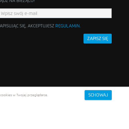
ĄDŹ NA BIEŻĄCO!
APISUJĄC SIĘ, AKCEPTUJESZ
REGULAMIN
.
ZAPISZ SIĘ
SCHOWAJ
cookies w Twojej przeglądarce.