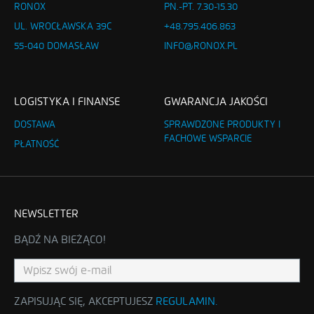
RONOX
PN.-PT. 7.30-15.30
UL. WROCŁAWSKA 39C
+48.795.406.863
55-040 DOMASŁAW
INFO@RONOX.PL
LOGISTYKA I FINANSE
GWARANCJA JAKOŚCI
DOSTAWA
SPRAWDZONE PRODUKTY I
FACHOWE WSPARCIE
PŁATNOŚĆ
NEWSLETTER
BĄDŹ NA BIEŻĄCO!
ZAPISUJĄC SIĘ, AKCEPTUJESZ
REGULAMIN
.