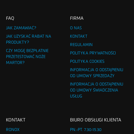
FAQ
FIRMA
JAK ZAMAWIAĆ?
O NAS
JAK UZYSKAĆ RABAT NA
KONTAKT
PRODUKTY?
REGULAMIN
CZY MOGĘ BEZPŁATNIE
POLITYKA PRYWATNOŚCI
PRZETESTOWAĆ NOŻE
POLITYKA COOKIES
MARTOR?
INFORMACJA O ODSTĄPIENIU
OD UMOWY SPRZEDAŻY
INFORMACJA O ODSTĄPIENIU
OD UMOWY ŚWIADCZENIA
USŁUG
KONTAKT
BIURO OBSŁUGI KLIENTA
RONOX
PN.-PT. 7.30-15.30