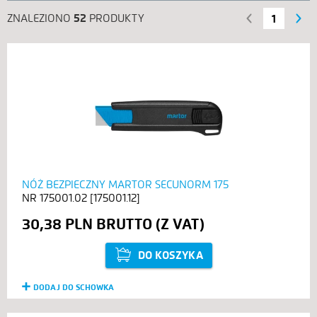
ZNALEZIONO
52
PRODUKTY
‹ POPRZEDNIE
NASTĘPNE ›
1
NÓŻ BEZPIECZNY MARTOR SECUNORM 175
175001.02 [175001.12]
30,38 PLN
DO KOSZYKA
DODAJ DO SCHOWKA